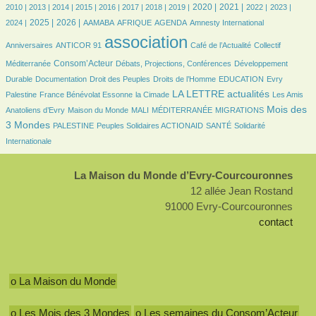
6/2989
11/2989
162/2989
362/2989
405/2989
491/2989
618/2989
601/2989
790/2989
695/2989
549/2989
491/2989
636/2989
2020 |
2021 |
2010 |
2013 |
2014 |
2015 |
2016 |
2017 |
2018 |
2019 |
2022 |
2023 |
698/2989
866/2989
76/2989
149/2989
439/2989
6/2989
37/2989
2025 |
2026 |
2024 |
AAMABA
AFRIQUE
AGENDA
Amnesty International
32/2989
2989/2989
451/2989
46/2989
association
Anniversaires
ANTICOR 91
Café de l’Actualité
Collectif
789/2989
185/2989
229/2989
Consom’Acteur
Méditerranée
Débats, Projections, Conférences
Développement
52/2989
24/2989
150/2989
37/2989
6/2989
Durable
Documentation
Droit des Peuples
Droits de l’Homme
EDUCATION
Evry
180/2989
47/2989
1096/2989
44/2989
LA LETTRE actualités
Palestine
France Bénévolat Essonne
la Cimade
Les Amis
110/2989
31/2989
6/2989
170/2989
1097/2989
Mois des
Anatoliens d’Evry
Maison du Monde
MALI
MÉDITERRANÉE
MIGRATIONS
83/2989
100/2989
111/2989
233/2989
3 Mondes
PALESTINE
Peuples Solidaires ACTIONAID
SANTÉ
Solidarité
Internationale
La Maison du Monde d’Evry-Courcouronnes
12 allée Jean Rostand
91000 Evry-Courcouronnes
contact
o La Maison du Monde
o Les Mois des 3 Mondes
o Les semaines du Consom’Acteur