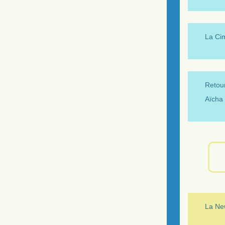
La Ci
Retour
Aïcha 
La New