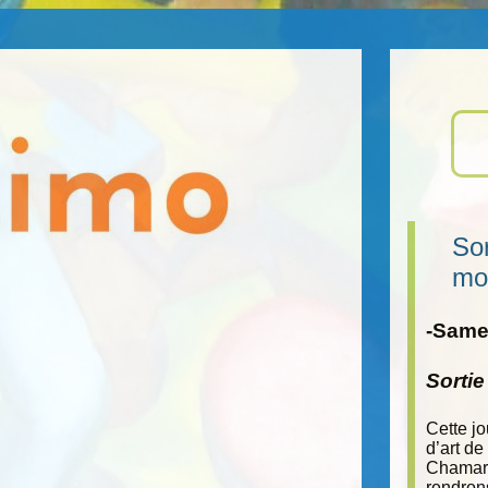
Sor
mo
-Samed
Sorti
Cette j
d’art de
Chamara
rendron