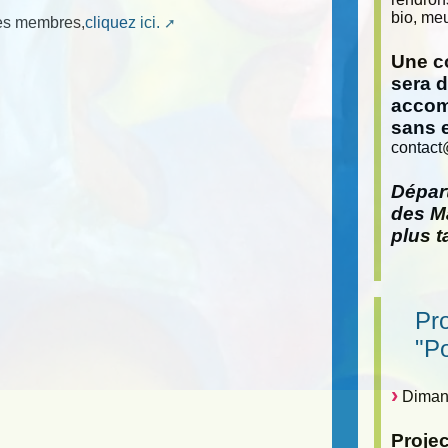
bio, meu
mes membres,
cliquez ici.
Une co
sera 
accom
sans 
contact
Départ
des Ma
plus t
Pr
"P
Dimanc
Proje