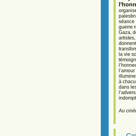
l’honn
organisé
palestin
séance (
guerre r
Gaza, d
artiste
donnent 
transfor
la vie 
témoigna
l’honneu
l’amour 
illumine
à chacun
dans le
l’adver
indompta
Au ciné
Caf