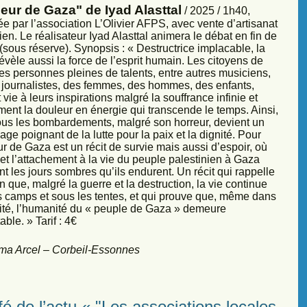
eur de Gaza" de Iyad Alasttal
/ 2025 / 1h40,
e par l’association L’Olivier AFPS, avec vente d’artisanat
ien. Le réalisateur Iyad Alasttal animera le débat en fin de
sous réserve). Synopsis : « Destructrice implacable, la
évèle aussi la force de l’esprit humain. Les citoyens de
es personnes pleines de talents, entre autres musiciens,
s, journalistes, des femmes, des hommes, des enfants,
vie à leurs inspirations malgré la souffrance infinie et
ment la douleur en énergie qui transcende le temps. Ainsi,
sous les bombardements, malgré son horreur, devient un
ge poignant de la lutte pour la paix et la dignité. Pour
r de Gaza est un récit de survie mais aussi d’espoir, où
et l’attachement à la vie du peuple palestinien à Gaza
nt les jours sombres qu’ils endurent. Un récit qui rappelle
 que, malgré la guerre et la destruction, la vie continue
s camps et sous les tentes, et qui prouve que, même dans
sité, l’humanité du « peuple de Gaza » demeure
ble. » Tarif : 4€
ma Arcel – Corbeil-Essonnes
é de l’actu « "Les associations locales