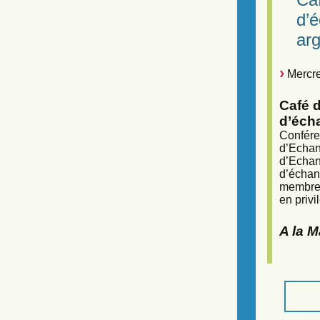
d’
arg
Mercre
Café d
d’éch
Confére
d’Echan
d’Echan
d’échan
membres
en privi
A la 