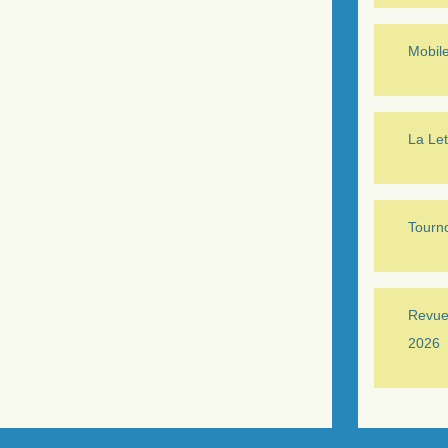
Mobil
La Let
Tourno
Revue 
2026