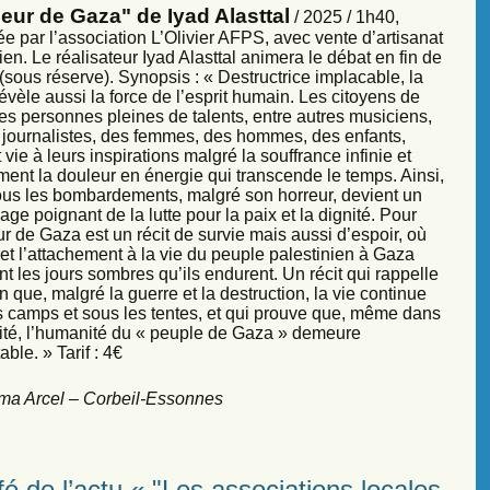
eur de Gaza" de Iyad Alasttal
/ 2025 / 1h40,
e par l’association L’Olivier AFPS, avec vente d’artisanat
ien. Le réalisateur Iyad Alasttal animera le débat en fin de
sous réserve). Synopsis : « Destructrice implacable, la
évèle aussi la force de l’esprit humain. Les citoyens de
es personnes pleines de talents, entre autres musiciens,
s, journalistes, des femmes, des hommes, des enfants,
vie à leurs inspirations malgré la souffrance infinie et
ment la douleur en énergie qui transcende le temps. Ainsi,
sous les bombardements, malgré son horreur, devient un
ge poignant de la lutte pour la paix et la dignité. Pour
r de Gaza est un récit de survie mais aussi d’espoir, où
et l’attachement à la vie du peuple palestinien à Gaza
nt les jours sombres qu’ils endurent. Un récit qui rappelle
 que, malgré la guerre et la destruction, la vie continue
s camps et sous les tentes, et qui prouve que, même dans
sité, l’humanité du « peuple de Gaza » demeure
ble. » Tarif : 4€
ma Arcel – Corbeil-Essonnes
é de l’actu « "Les associations locales