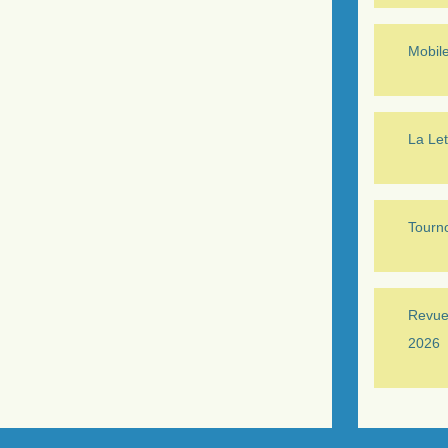
Mobil
La Let
Tourno
Revue 
2026