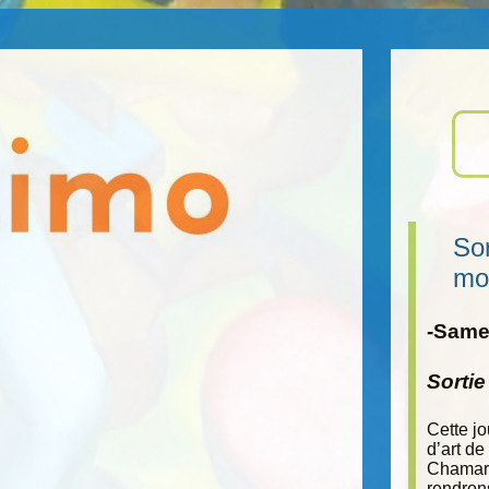
Sor
mo
-Samed
Sorti
Cette j
d’art de
Chamara
rendron