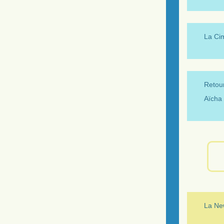
La Ci
Retour
Aïcha 
La New