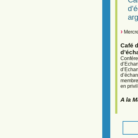
d’
arg
Mercre
Café d
d’éch
Confére
d’Echan
d’Echan
d’échan
membres
en privi
A la 