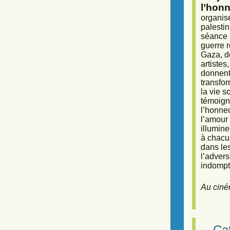
l’honn
organisé
palestin
séance (
guerre r
Gaza, d
artiste
donnent 
transfor
la vie 
témoigna
l’honneu
l’amour 
illumine
à chacun
dans le
l’adver
indompta
Au ciné
Caf