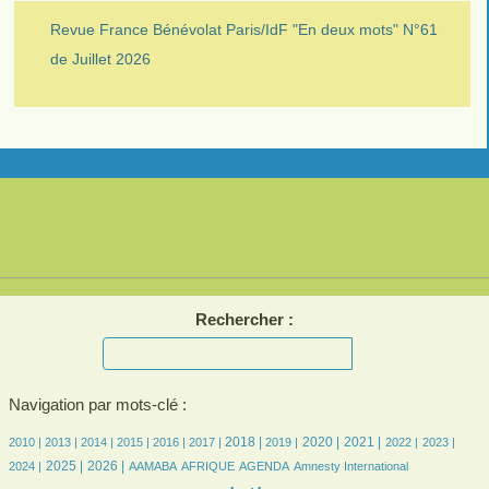
Revue France Bénévolat Paris/IdF "En deux mots" N°61
de Juillet 2026
Rechercher :
Navigation par mots-clé :
5/2410
5/2410
143/2410
293/2410
345/2410
387/2410
525/2410
515/2410
641/2410
560/2410
476/2410
450/2410
493/2410
2018 |
2020 |
2021 |
2010 |
2013 |
2014 |
2015 |
2016 |
2017 |
2019 |
2022 |
2023 |
530/2410
799/2410
76/2410
151/2410
352/2410
5/2410
34/2410
2025 |
2026 |
2024 |
AAMABA
AFRIQUE
AGENDA
Amnesty International
32/2410
2410/2410
388/2410
41/2410