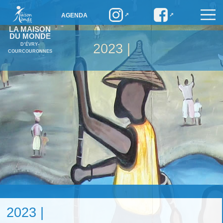
AGENDA
LA MAISON
DU MONDE
2023 |
D’ÉVRY-
COURCOURONNES
2023 |