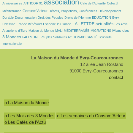
association
Anniversaires
ANTICOR 91
Café de l’Actualité
Collectif
699/2410
116/2410
126/2410
Consom’Acteur
Méditerranée
Débats, Projections, Conférences
Développement
52/2410
22/2410
136/2410
36/2410
5/2410
Durable
Documentation
Droit des Peuples
Droits de l’Homme
EDUCATION
Evry
136/2410
42/2410
893/2410
20/2410
LA LETTRE actualités
Palestine
France Bénévolat Essonne
la Cimade
Les Amis
63/2410
31/2410
6/2410
166/2410
970/2410
Mois des
Anatoliens d’Evry
Maison du Monde
MALI
MÉDITERRANÉE
MIGRATIONS
70/2410
83/2410
96/2410
222/2410
3 Mondes
PALESTINE
Peuples Solidaires ACTIONAID
SANTÉ
Solidarité
Internationale
La Maison du Monde d’Evry-Courcouronnes
12 allée Jean Rostand
91000 Evry-Courcouronnes
contact
o La Maison du Monde
o Les Mois des 3 Mondes
o Les semaines du Consom’Acteur
o Les Cafés de l’Actu