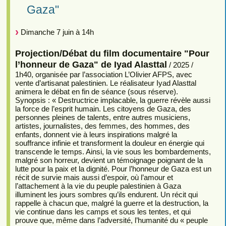
Gaza"
Dimanche 7 juin à 14h
Projection/Débat du film documentaire "Pour
l’honneur de Gaza" de Iyad Alasttal
/ 2025 /
1h40, organisée par l’association L’Olivier AFPS, avec
vente d’artisanat palestinien. Le réalisateur Iyad Alasttal
animera le débat en fin de séance (sous réserve).
Synopsis : « Destructrice implacable, la guerre révèle aussi
la force de l’esprit humain. Les citoyens de Gaza, des
personnes pleines de talents, entre autres musiciens,
artistes, journalistes, des femmes, des hommes, des
enfants, donnent vie à leurs inspirations malgré la
souffrance infinie et transforment la douleur en énergie qui
transcende le temps. Ainsi, la vie sous les bombardements,
malgré son horreur, devient un témoignage poignant de la
lutte pour la paix et la dignité. Pour l’honneur de Gaza est un
récit de survie mais aussi d’espoir, où l’amour et
l’attachement à la vie du peuple palestinien à Gaza
illuminent les jours sombres qu’ils endurent. Un récit qui
rappelle à chacun que, malgré la guerre et la destruction, la
vie continue dans les camps et sous les tentes, et qui
prouve que, même dans l’adversité, l’humanité du « peuple