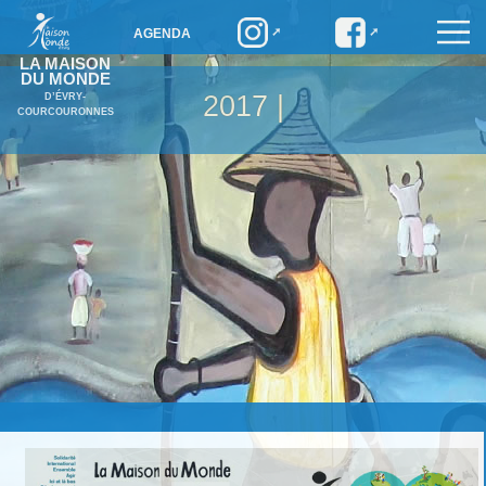
AGENDA
LA MAISON
DU MONDE
2017 |
D’ÉVRY-
COURCOURONNES