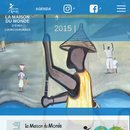
AGENDA
LA MAISON
DU MONDE
2015 |
D’ÉVRY-
COURCOURONNES