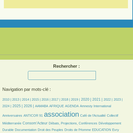
Rechercher :
Navigation par mots-clé :
6/2989
11/2989
162/2989
362/2989
405/2989
491/2989
618/2989
601/2989
790/2989
695/2989
549/2989
491/2989
636/2989
2020 |
2021 |
2010 |
2013 |
2014 |
2015 |
2016 |
2017 |
2018 |
2019 |
2022 |
2023 |
698/2989
866/2989
76/2989
149/2989
439/2989
6/2989
37/2989
2025 |
2026 |
2024 |
AAMABA
AFRIQUE
AGENDA
Amnesty International
32/2989
2989/2989
451/2989
46/2989
association
Anniversaires
ANTICOR 91
Café de l’Actualité
Collectif
789/2989
185/2989
229/2989
Consom’Acteur
Méditerranée
Débats, Projections, Conférences
Développement
52/2989
24/2989
150/2989
37/2989
6/2989
Durable
Documentation
Droit des Peuples
Droits de l’Homme
EDUCATION
Evry