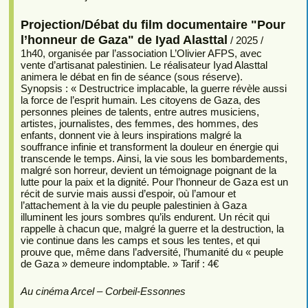
Projection/Débat du film documentaire "Pour
l’honneur de Gaza" de Iyad Alasttal
/ 2025 /
1h40, organisée par l’association L’Olivier AFPS, avec
vente d’artisanat palestinien. Le réalisateur Iyad Alasttal
animera le débat en fin de séance (sous réserve).
Synopsis : « Destructrice implacable, la guerre révèle aussi
la force de l’esprit humain. Les citoyens de Gaza, des
personnes pleines de talents, entre autres musiciens,
artistes, journalistes, des femmes, des hommes, des
enfants, donnent vie à leurs inspirations malgré la
souffrance infinie et transforment la douleur en énergie qui
transcende le temps. Ainsi, la vie sous les bombardements,
malgré son horreur, devient un témoignage poignant de la
lutte pour la paix et la dignité. Pour l’honneur de Gaza est un
récit de survie mais aussi d’espoir, où l’amour et
l’attachement à la vie du peuple palestinien à Gaza
illuminent les jours sombres qu’ils endurent. Un récit qui
rappelle à chacun que, malgré la guerre et la destruction, la
vie continue dans les camps et sous les tentes, et qui
prouve que, même dans l’adversité, l’humanité du « peuple
de Gaza » demeure indomptable. » Tarif : 4€
Au cinéma Arcel – Corbeil-Essonnes