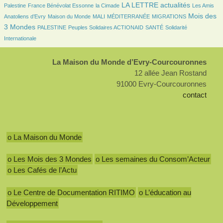
180/2989
47/2989
1096/2989
44/2989
LA LETTRE actualités
Palestine
France Bénévolat Essonne
la Cimade
Les Amis
110/2989
31/2989
6/2989
170/2989
1097/2989
Mois des
Anatoliens d’Evry
Maison du Monde
MALI
MÉDITERRANÉE
MIGRATIONS
83/2989
100/2989
111/2989
233/2989
3 Mondes
PALESTINE
Peuples Solidaires ACTIONAID
SANTÉ
Solidarité
Internationale
La Maison du Monde d’Evry-Courcouronnes
12 allée Jean Rostand
91000 Evry-Courcouronnes
contact
o La Maison du Monde
o Les Mois des 3 Mondes
o Les semaines du Consom’Acteur
o Les Cafés de l’Actu
o Le Centre de Documentation RITIMO
o L’éducation au
Développement