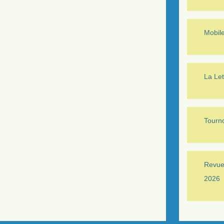
Mobil
La Let
Tourno
Revue 
2026