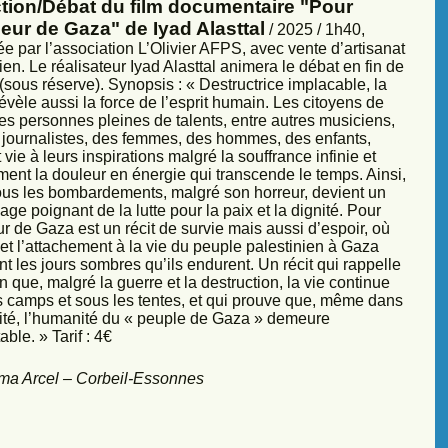
ction/Débat du film documentaire "Pour
eur de Gaza" de Iyad Alasttal
/ 2025 / 1h40,
e par l’association L’Olivier AFPS, avec vente d’artisanat
ien. Le réalisateur Iyad Alasttal animera le débat en fin de
sous réserve). Synopsis : « Destructrice implacable, la
évèle aussi la force de l’esprit humain. Les citoyens de
es personnes pleines de talents, entre autres musiciens,
s, journalistes, des femmes, des hommes, des enfants,
vie à leurs inspirations malgré la souffrance infinie et
ment la douleur en énergie qui transcende le temps. Ainsi,
sous les bombardements, malgré son horreur, devient un
ge poignant de la lutte pour la paix et la dignité. Pour
r de Gaza est un récit de survie mais aussi d’espoir, où
et l’attachement à la vie du peuple palestinien à Gaza
nt les jours sombres qu’ils endurent. Un récit qui rappelle
 que, malgré la guerre et la destruction, la vie continue
s camps et sous les tentes, et qui prouve que, même dans
sité, l’humanité du « peuple de Gaza » demeure
ble. » Tarif : 4€
ma Arcel – Corbeil-Essonnes