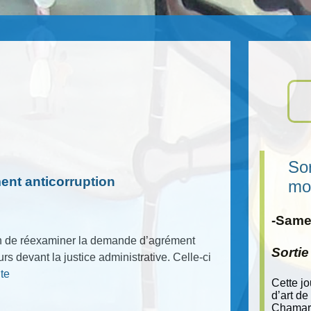
Sor
ent anticorruption
mo
-Samed
on de réexaminer la demande d’agrément
Sorti
rs devant la justice administrative. Celle-ci
ite
Cette j
d’art de
Chamara