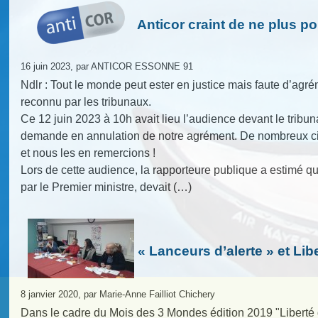
Anticor craint de ne plus pou
16 juin 2023, par ANTICOR ESSONNE 91
Ndlr : Tout le monde peut ester en justice mais faute d’agrém
reconnu par les tribunaux.
Ce 12 juin 2023 à 10h avait lieu l’audience devant le tribuna
demande en annulation de notre agrément. De nombreux cit
et nous les en remercions !
Lors de cette audience, la rapporteure publique a estimé que
par le Premier ministre, devait (…)
« Lanceurs d’alerte » et Lib
8 janvier 2020, par Marie-Anne Failliot Chichery
Dans le cadre du Mois des 3 Mondes édition 2019 "Liberté 