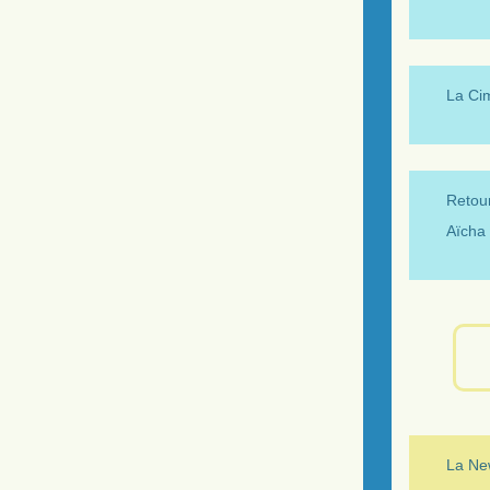
La Ci
Retour
Aïcha 
La New