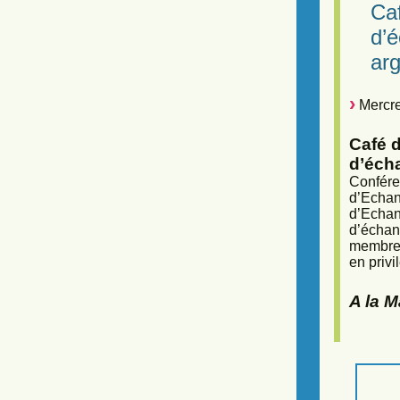
Caf
d’
arg
Mercre
Café d
d’éch
Confére
d’Echan
d’Echan
d’échan
membres
en privi
A la 