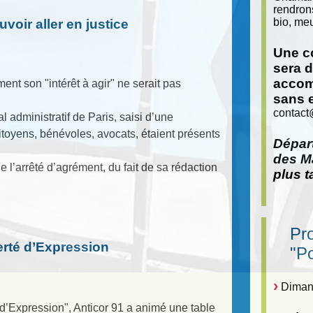
rendron
bio, meu
voir aller en justice
Une co
sera 
accom
ent son "intérêt à agir" ne serait pas
sans 
contact
l administratif de Paris, saisi d’une
oyens, bénévoles, avocats, étaient présents
Départ
des Ma
 l’arrêté d’agrément, du fait de sa rédaction
plus t
Pr
erté d’Expression
"P
Dimanc
d’Expression", Anticor 91 a animé une table