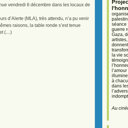
Proje
 tenue vendredi 6 décembre dans les locaux de
l’honn
organisé
s d’Alerte (MLA), très attendu, n’a pu venir
palestin
séance (
êmes raisons, la table ronde s’est tenue
guerre r
jet (…)
Gaza, d
artiste
donnent 
transfor
la vie 
témoigna
l’honneu
l’amour 
illumine
à chacun
dans le
l’adver
indompta
Au ciné