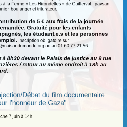
s à la Ferme « Les Hirondelles » de Guillerval : paysan
nier, boulanger et triturateur.
ntribution de 5 € aux frais de la journée
demandée. Gratuité pour les enfants
pagnés, les étudiant.e.s et les personnes
emploi.
Inscription obligatoire sur
@
maisondumonde.org ou au 01 60 77 21 56
 à 8h30 devant le Palais de justice au 9 rue
zières / retour au même endroit à 18h au
ard.
ojection/Débat du film documentaire
our l’honneur de Gaza"
he 7 juin à 14h