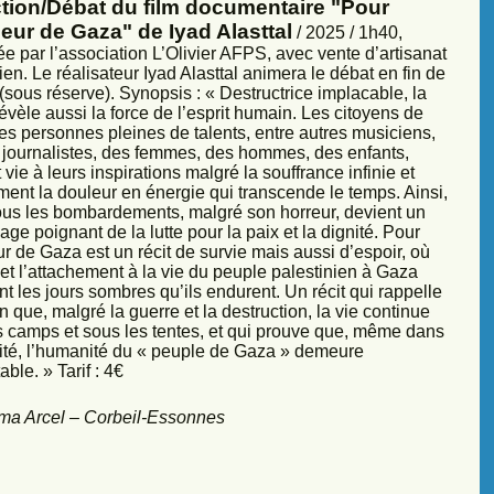
ction/Débat du film documentaire "Pour
eur de Gaza" de Iyad Alasttal
/ 2025 / 1h40,
e par l’association L’Olivier AFPS, avec vente d’artisanat
ien. Le réalisateur Iyad Alasttal animera le débat en fin de
sous réserve). Synopsis : « Destructrice implacable, la
évèle aussi la force de l’esprit humain. Les citoyens de
es personnes pleines de talents, entre autres musiciens,
s, journalistes, des femmes, des hommes, des enfants,
vie à leurs inspirations malgré la souffrance infinie et
ment la douleur en énergie qui transcende le temps. Ainsi,
sous les bombardements, malgré son horreur, devient un
ge poignant de la lutte pour la paix et la dignité. Pour
r de Gaza est un récit de survie mais aussi d’espoir, où
et l’attachement à la vie du peuple palestinien à Gaza
nt les jours sombres qu’ils endurent. Un récit qui rappelle
 que, malgré la guerre et la destruction, la vie continue
s camps et sous les tentes, et qui prouve que, même dans
sité, l’humanité du « peuple de Gaza » demeure
ble. » Tarif : 4€
ma Arcel – Corbeil-Essonnes