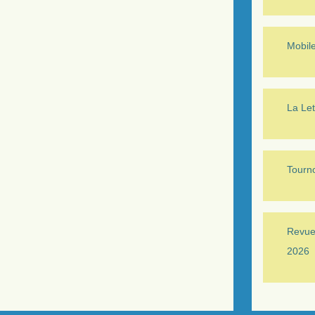
Mobil
La Let
Tourno
Revue 
2026