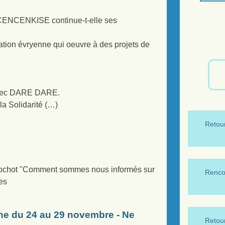
n CENCENKISE continue-t-elle ses
iation évryenne qui oeuvre à des projets de
t avec DARE DARE.
la Solidarité (…)
Retour
Rochot "Comment sommes nous informés sur
Renco
es
e du 24 au 29 novembre - Ne
Retour