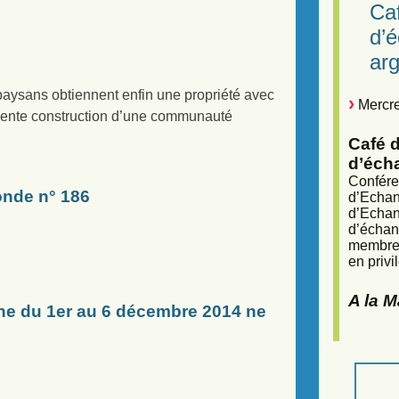
Caf
d’
arg
paysans obtiennent enfin une propriété avec
Mercre
a lente construction d’une communauté
Café d
d’éch
Confére
onde n° 186
d’Echan
d’Echan
d’échan
membres
en privi
A la 
ne du 1er au 6 décembre 2014 ne