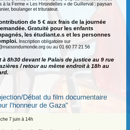
s à la Ferme « Les Hirondelles » de Guillerval : paysan
nier, boulanger et triturateur.
ntribution de 5 € aux frais de la journée
demandée. Gratuité pour les enfants
pagnés, les étudiant.e.s et les personnes
emploi.
Inscription obligatoire sur
@
maisondumonde.org ou au 01 60 77 21 56
 à 8h30 devant le Palais de justice au 9 rue
zières / retour au même endroit à 18h au
ard.
ojection/Débat du film documentaire
our l’honneur de Gaza"
he 7 juin à 14h