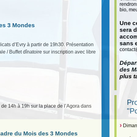
rendron
bio, meu
Une co
des 3 Mondes
sera 
accom
sans 
ats d’Evry à partir de 19h30. Présentation
contact
 Buffet dînatoire sur inscription avec libre
Départ
des Ma
plus t
Pr
de 14h à 19h sur la place de l’Agora dans
"P
Dimanc
cadre du Mois des 3 Mondes