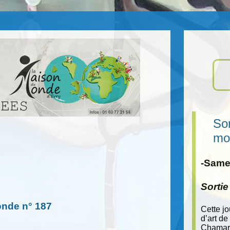
Sor
mo
-Samed
Sorti
onde n° 187
Cette j
d’art de
Chamara