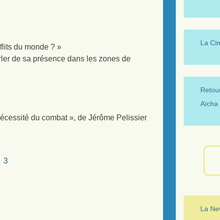
La Ci
lits du monde ? »
rler de sa présence dans les zones de
Retour
Aïcha 
 nécessité du combat », de Jérôme Pelissier
3
La New