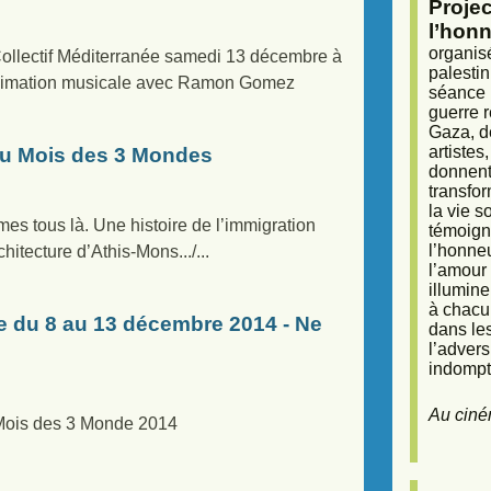
Proje
l’honn
organisé
e Collectif Méditerranée samedi 13 décembre à
palestin
 animation musicale avec Ramon Gomez
séance (
guerre r
Gaza, d
artiste
du Mois des 3 Mondes
donnent 
transfor
la vie 
s tous là. Une histoire de l’immigration
témoigna
l’honneu
itecture d’Athis-Mons.../...
l’amour 
illumine
à chacun
 du 8 au 13 décembre 2014 - Ne
dans le
l’adver
indompta
Au ciné
u Mois des 3 Monde 2014