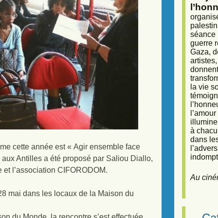
l’honn
organisé
palestin
séance (
guerre r
Gaza, d
artiste
donnent 
transfor
la vie 
témoigna
l’honneu
l’amour 
illumine
à chacun
dans le
me cette année est « Agir ensemble face
l’adver
indompta
aux Antilles a été proposé par Saliou Diallo,
e et l’association CIFORODOM.
Au ciné
28 mai dans les locaux de la Maison du
Caf
son du Monde, la rencontre s’est effectuée