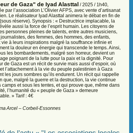
eur de Gaza" de Iyad Alasttal
/ 2025 / 1h40,
e par l’association L’Olivier AFPS, avec vente d’artisanat
ien. Le réalisateur Iyad Alasttal animera le débat en fin de
sous réserve). Synopsis : « Destructrice implacable, la
évèle aussi la force de l’esprit humain. Les citoyens de
es personnes pleines de talents, entre autres musiciens,
s, journalistes, des femmes, des hommes, des enfants,
vie à leurs inspirations malgré la souffrance infinie et
ment la douleur en énergie qui transcende le temps. Ainsi,
sous les bombardements, malgré son horreur, devient un
ge poignant de la lutte pour la paix et la dignité. Pour
r de Gaza est un récit de survie mais aussi d’espoir, où
et l’attachement à la vie du peuple palestinien à Gaza
nt les jours sombres qu’ils endurent. Un récit qui rappelle
 que, malgré la guerre et la destruction, la vie continue
s camps et sous les tentes, et qui prouve que, même dans
sité, l’humanité du « peuple de Gaza » demeure
ble. » Tarif : 4€
ma Arcel – Corbeil-Essonnes
é de l’actu « "Les associations locales