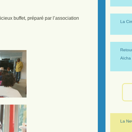
cieux buffet, préparé par l’association
La Ci
Retour
Aïcha 
La New