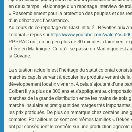
en deux temps : visionnage d’un reportage interview de t
« Rassemblement pour la protection des peuples et des r
d’un débat avec l’assistance.
Au cours de ce reportage de Blast intitulé : Révoltes aux An
colonial » repris sur
https://www.youtube.com/watch?v=b
RPPRAC ont, en un peu plus de 30 minutes, clairement expl
chère en Martinique. Ce qu’il se passe en Martinique est a
la Guyane.
La situation actuelle est l’héritage du statut colonial consi
marchés captifs servant à écouler les produits venant de la
développement local « vivrier ». A cela s’ajoutent d’une part
Colbert il y a plus de 300 ans et s’appliquant aux importatio
marchés de la grande distribution entre les mains de trois 
marché insulaire et pratiquant des marges très importantes
les prix pratiqués. De plus on remarque chez certains une g
comptes. Par ailleurs ce sont ces mêmes familles « Békés »
ont par conséquent le contrôle sur une production agricole