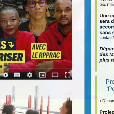
bio, meu
Une co
sera 
accom
sans 
contact
Départ
des Ma
plus t
Pr
"P
Dimanc
Proje