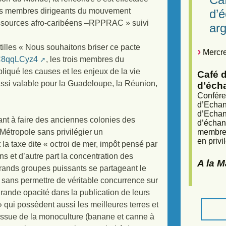
rois membres dirigeants du mouvement
d’
essources afro-caribéens –RPPRAC » suivi
arg
tilles « Nous souhaitons briser ce pacte
Mercre
dC8qqLCyz4
, les trois membres du
iqué les causes et les enjeux de la vie
Café d
ussi valable pour la Guadeloupe, la Réunion,
d’éch
Confére
d’Echan
d’Echan
stant à faire des anciennes colonies des
d’échan
 Métropole sans privilégier un
membres
en privi
 la taxe dite « octroi de mer, impôt pensé par
ns et d’autre part la concentration des
A la 
grands groupes puissants se partageant le
, sans permettre de véritable concurrence sur
rande opacité dans la publication de leurs
 qui possèdent aussi les meilleures terres et
 issue de la monoculture (banane et canne à