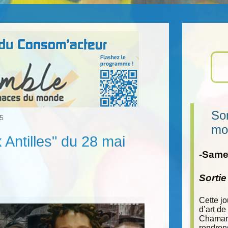
Sor
25
mo
x Antilles" du 28 mai
-Samed
Sorti
Cette j
d’art de
Chamara
rendron