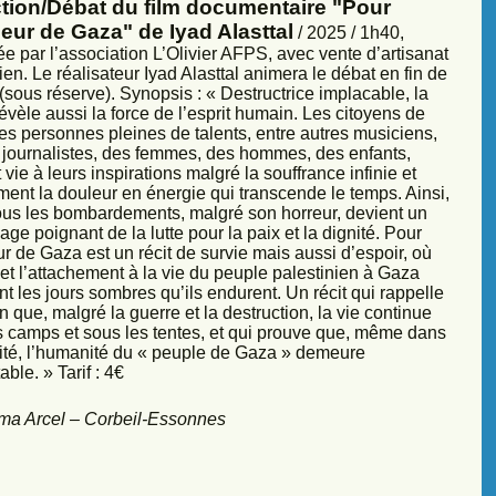
ction/Débat du film documentaire "Pour
eur de Gaza" de Iyad Alasttal
/ 2025 / 1h40,
e par l’association L’Olivier AFPS, avec vente d’artisanat
ien. Le réalisateur Iyad Alasttal animera le débat en fin de
sous réserve). Synopsis : « Destructrice implacable, la
évèle aussi la force de l’esprit humain. Les citoyens de
es personnes pleines de talents, entre autres musiciens,
s, journalistes, des femmes, des hommes, des enfants,
vie à leurs inspirations malgré la souffrance infinie et
ment la douleur en énergie qui transcende le temps. Ainsi,
sous les bombardements, malgré son horreur, devient un
ge poignant de la lutte pour la paix et la dignité. Pour
r de Gaza est un récit de survie mais aussi d’espoir, où
et l’attachement à la vie du peuple palestinien à Gaza
nt les jours sombres qu’ils endurent. Un récit qui rappelle
 que, malgré la guerre et la destruction, la vie continue
s camps et sous les tentes, et qui prouve que, même dans
sité, l’humanité du « peuple de Gaza » demeure
ble. » Tarif : 4€
ma Arcel – Corbeil-Essonnes