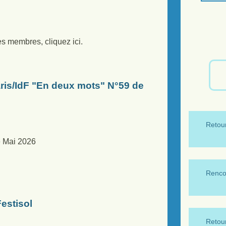
es membres, cliquez ici.
is/IdF "En deux mots" N°59 de
Retour
e Mai 2026
Renco
estisol
Retour