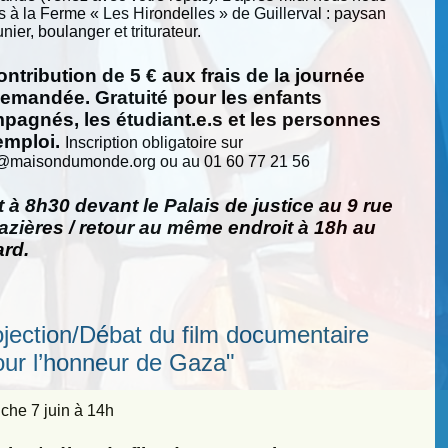
s à la Ferme « Les Hirondelles » de Guillerval : paysan
nier, boulanger et triturateur.
ntribution de 5 € aux frais de la journée
demandée. Gratuité pour les enfants
pagnés, les étudiant.e.s et les personnes
emploi.
Inscription obligatoire sur
@
maisondumonde.org ou au 01 60 77 21 56
 à 8h30 devant le Palais de justice au 9 rue
zières / retour au même endroit à 18h au
ard.
ojection/Débat du film documentaire
our l’honneur de Gaza"
he 7 juin à 14h