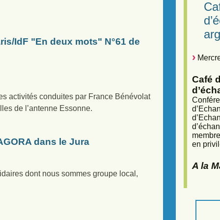
Caf
d’
arg
is/IdF "En deux mots" N°61 de
Mercre
Café d
d’éch
 activités conduites par France Bénévolat
Confére
elles de l’antenne Essonne.
d’Echan
d’Echan
d’échan
membres
’AGORA dans le Jura
en privi
A la 
lidaires dont nous sommes groupe local,