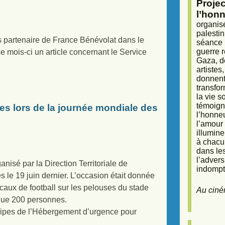
Proje
l’honn
organisé
palestin
s partenaire de France Bénévolat dans le
séance (
guerre r
 mois-ci un article concernant le Service
Gaza, d
artiste
donnent 
transfor
la vie 
témoigna
es lors de la journée mondiale des
l’honneu
l’amour 
illumine
à chacun
dans le
l’adver
anisé par la Direction Territoriale de
indompta
 le 19 juin dernier. L’occasion était donnée
caux de football sur les pelouses du stade
Au ciné
que 200 personnes.
uipes de l’Hébergement d’urgence pour