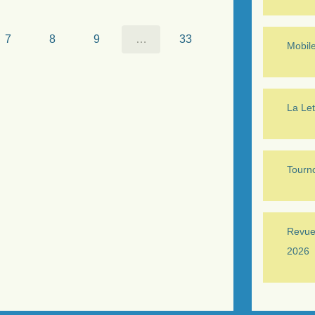
7
8
9
…
33
Mobil
La Let
Tourno
Revue 
2026