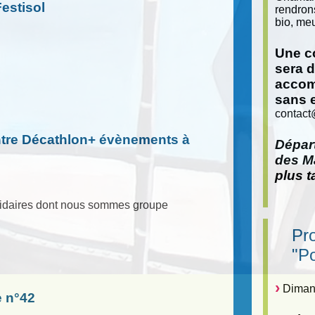
estisol
rendron
bio, meu
Une co
sera 
accom
sans 
contact
ntre Décathlon+ évènements à
Départ
des Ma
plus t
olidaires dont nous sommes groupe
Pr
"P
Dimanc
e n°42