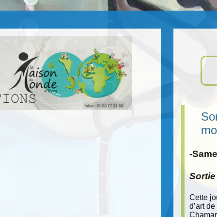
Sor
mo
-Samed
Sorti
Cette j
d’art de
Chamara