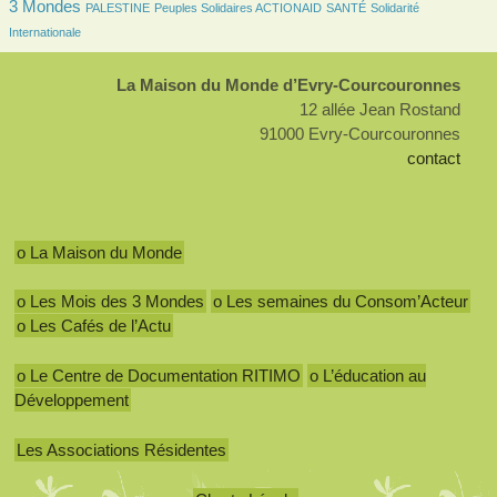
3 Mondes
109/2640
99/2640
141/2640
274/2640
PALESTINE
Peuples Solidaires ACTIONAID
SANTÉ
Solidarité
Internationale
La Maison du Monde d’Evry-Courcouronnes
12 allée Jean Rostand
91000 Evry-Courcouronnes
contact
o La Maison du Monde
o Les Mois des 3 Mondes
o Les semaines du Consom’Acteur
o Les Cafés de l’Actu
o Le Centre de Documentation RITIMO
o L’éducation au
Développement
Les Associations Résidentes