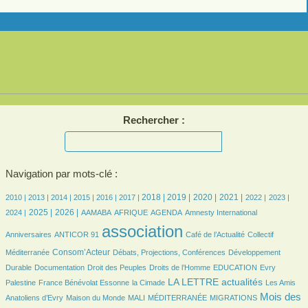
Rechercher :
Navigation par mots-clé :
6/2640
8/2640
206/2640
367/2640
431/2640
460/2640
642/2640
661/2640
621/2640
639/2640
544/2640
562/2640
524/2640
2018 |
2019 |
2020 |
2021 |
2010 |
2013 |
2014 |
2015 |
2016 |
2017 |
2022 |
2023 |
669/2640
864/2640
114/2640
197/2640
467/2640
10/2640
52/2640
2025 |
2026 |
2024 |
AAMABA
AFRIQUE
AGENDA
Amnesty International
22/2640
2640/2640
409/2640
44/2640
association
Anniversaires
ANTICOR 91
Café de l’Actualité
Collectif
817/2640
226/2640
192/2640
Consom’Acteur
Méditerranée
Débats, Projections, Conférences
Développement
79/2640
44/2640
156/2640
37/2640
9/2640
Durable
Documentation
Droit des Peuples
Droits de l’Homme
EDUCATION
Evry
179/2640
49/2640
1122/2640
39/2640
LA LETTRE actualités
Palestine
France Bénévolat Essonne
la Cimade
Les Amis
98/2640
22/2640
6/2640
153/2640
1212/2640
Mois des
Anatoliens d’Evry
Maison du Monde
MALI
MÉDITERRANÉE
MIGRATIONS