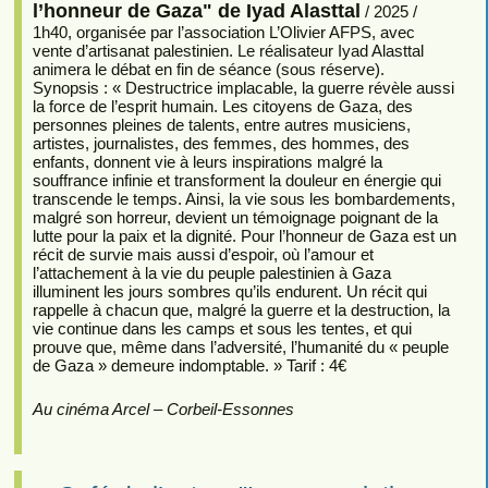
l’honneur de Gaza" de Iyad Alasttal
/ 2025 /
1h40, organisée par l’association L’Olivier AFPS, avec
vente d’artisanat palestinien. Le réalisateur Iyad Alasttal
animera le débat en fin de séance (sous réserve).
Synopsis : « Destructrice implacable, la guerre révèle aussi
la force de l’esprit humain. Les citoyens de Gaza, des
personnes pleines de talents, entre autres musiciens,
artistes, journalistes, des femmes, des hommes, des
enfants, donnent vie à leurs inspirations malgré la
souffrance infinie et transforment la douleur en énergie qui
transcende le temps. Ainsi, la vie sous les bombardements,
malgré son horreur, devient un témoignage poignant de la
lutte pour la paix et la dignité. Pour l’honneur de Gaza est un
récit de survie mais aussi d’espoir, où l’amour et
l’attachement à la vie du peuple palestinien à Gaza
illuminent les jours sombres qu’ils endurent. Un récit qui
rappelle à chacun que, malgré la guerre et la destruction, la
vie continue dans les camps et sous les tentes, et qui
prouve que, même dans l’adversité, l’humanité du « peuple
de Gaza » demeure indomptable. » Tarif : 4€
Au cinéma Arcel – Corbeil-Essonnes