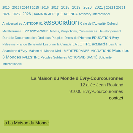
7/2367
7/2367
189/2367
357/2367
469/2367
476/2367
652/2367
658/2367
631/2367
625/2367
495/2367
451/2367
474/2367
2018 |
2019 |
2020 |
2021 |
2010 |
2013 |
2014 |
2015 |
2016 |
2017 |
2022 |
2023 |
453/2367
552/2367
78/2367
163/2367
463/2367
7/2367
28/2367
2026 |
2024 |
2025 |
AAMABA
AFRIQUE
AGENDA
Amnesty International
21/2367
2367/2367
334/2367
42/2367
association
Anniversaires
ANTICOR 91
Café de l’Actualité
Collectif
690/2367
140/2367
147/2367
Consom’Acteur
Méditerranée
Débats, Projections, Conférences
Développement
56/2367
28/2367
151/2367
37/2367
7/2367
Durable
Documentation
Droit des Peuples
Droits de l’Homme
EDUCATION
Evry
90/2367
26/2367
789/2367
28/2367
LA LETTRE actualités
Palestine
France Bénévolat Essonne
la Cimade
Les Amis
84/2367
21/2367
7/2367
130/2367
1005/2367
Mois des
Anatoliens d’Evry
Maison du Monde
MALI
MÉDITERRANÉE
MIGRATIONS
91/2367
98/2367
96/2367
226/2367
3 Mondes
PALESTINE
Peuples Solidaires ACTIONAID
SANTÉ
Solidarité
Internationale
La Maison du Monde d’Evry-Courcouronnes
12 allée Jean Rostand
91000 Evry-Courcouronnes
contact
o La Maison du Monde