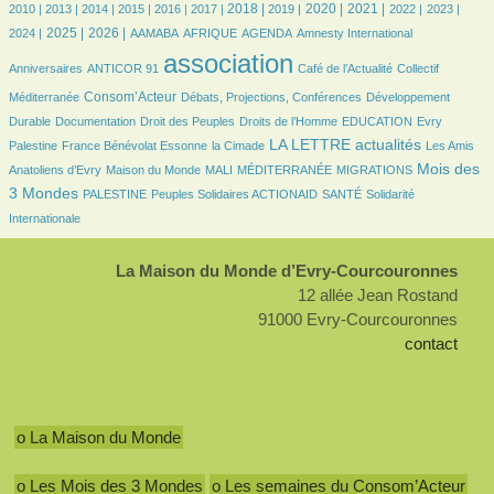
5/2410
5/2410
143/2410
293/2410
345/2410
387/2410
525/2410
515/2410
641/2410
560/2410
476/2410
450/2410
493/2410
2018 |
2020 |
2021 |
2010 |
2013 |
2014 |
2015 |
2016 |
2017 |
2019 |
2022 |
2023 |
530/2410
806/2410
76/2410
151/2410
352/2410
5/2410
34/2410
2025 |
2026 |
2024 |
AAMABA
AFRIQUE
AGENDA
Amnesty International
32/2410
2410/2410
388/2410
41/2410
association
Anniversaires
ANTICOR 91
Café de l’Actualité
Collectif
706/2410
116/2410
126/2410
Consom’Acteur
Méditerranée
Débats, Projections, Conférences
Développement
52/2410
22/2410
136/2410
36/2410
5/2410
Durable
Documentation
Droit des Peuples
Droits de l’Homme
EDUCATION
Evry
136/2410
42/2410
893/2410
20/2410
LA LETTRE actualités
Palestine
France Bénévolat Essonne
la Cimade
Les Amis
63/2410
31/2410
6/2410
166/2410
970/2410
Mois des
Anatoliens d’Evry
Maison du Monde
MALI
MÉDITERRANÉE
MIGRATIONS
70/2410
83/2410
96/2410
222/2410
3 Mondes
PALESTINE
Peuples Solidaires ACTIONAID
SANTÉ
Solidarité
Internationale
La Maison du Monde d’Evry-Courcouronnes
12 allée Jean Rostand
91000 Evry-Courcouronnes
contact
o La Maison du Monde
o Les Mois des 3 Mondes
o Les semaines du Consom’Acteur