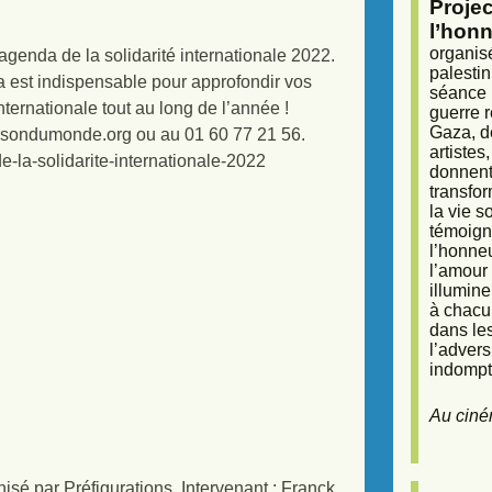
Proje
l’honn
organisé
agenda de la solidarité internationale 2022.
palestin
a est indispensable pour approfondir vos
séance (
nternationale tout au long de l’année !
guerre r
Gaza, d
isondumonde.org ou au 01 60 77 21 56.
artiste
e-la-solidarite-internationale-2022
donnent 
transfor
la vie 
témoigna
l’honneu
l’amour 
illumine
à chacun
dans le
l’adver
indompta
Au ciné
nisé par Préfigurations. Intervenant : Franck