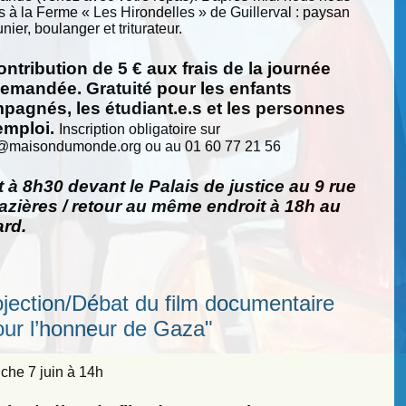
s à la Ferme « Les Hirondelles » de Guillerval : paysan
nier, boulanger et triturateur.
ntribution de 5 € aux frais de la journée
demandée. Gratuité pour les enfants
pagnés, les étudiant.e.s et les personnes
emploi.
Inscription obligatoire sur
@
maisondumonde.org ou au 01 60 77 21 56
 à 8h30 devant le Palais de justice au 9 rue
zières / retour au même endroit à 18h au
ard.
ojection/Débat du film documentaire
our l’honneur de Gaza"
he 7 juin à 14h