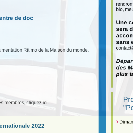
rendron
bio, meu
entre de doc
Une co
sera 
accom
sans 
contact
cumentation Ritimo de la Maison du monde,
Départ
des Ma
plus t
Pr
es membres, cliquez ici.
"P
Dimanc
ternationale 2022