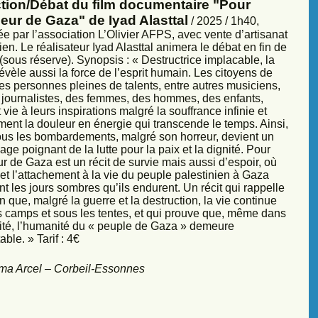
ction/Débat du film documentaire "Pour
eur de Gaza" de Iyad Alasttal
/ 2025 / 1h40,
e par l’association L’Olivier AFPS, avec vente d’artisanat
ien. Le réalisateur Iyad Alasttal animera le débat en fin de
sous réserve). Synopsis : « Destructrice implacable, la
évèle aussi la force de l’esprit humain. Les citoyens de
es personnes pleines de talents, entre autres musiciens,
s, journalistes, des femmes, des hommes, des enfants,
vie à leurs inspirations malgré la souffrance infinie et
ment la douleur en énergie qui transcende le temps. Ainsi,
sous les bombardements, malgré son horreur, devient un
ge poignant de la lutte pour la paix et la dignité. Pour
r de Gaza est un récit de survie mais aussi d’espoir, où
et l’attachement à la vie du peuple palestinien à Gaza
nt les jours sombres qu’ils endurent. Un récit qui rappelle
 que, malgré la guerre et la destruction, la vie continue
s camps et sous les tentes, et qui prouve que, même dans
sité, l’humanité du « peuple de Gaza » demeure
ble. » Tarif : 4€
ma Arcel – Corbeil-Essonnes