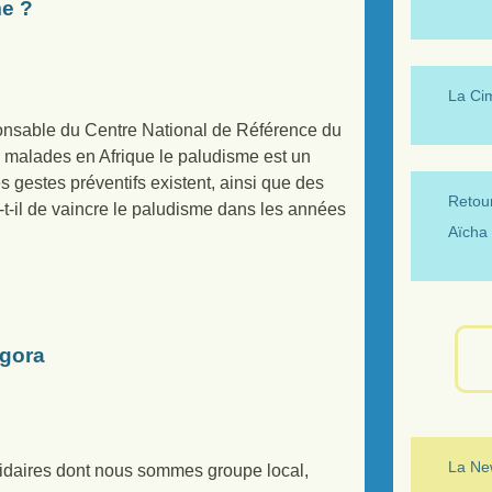
me ?
La Ci
ponsable du Centre National de Référence du
s malades en Afrique le paludisme est un
s gestes préventifs existent, ainsi que des
Retour
a-t-il de vaincre le paludisme dans les années
Aïcha 
Agora
La New
lidaires dont nous sommes groupe local,