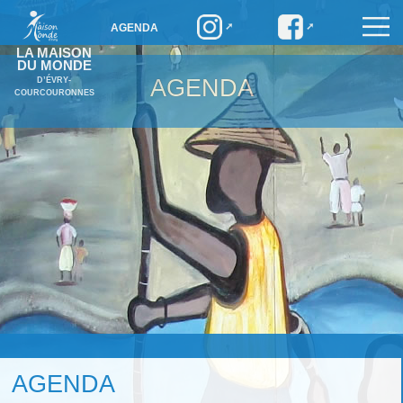
AGENDA
LA MAISON
DU MONDE
AGENDA
D’ÉVRY-
COURCOURONNES
AGENDA