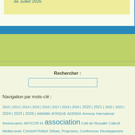
de Juillet 2026
Rechercher :
Navigation par mots-clé :
6/3398
13/3398
169/3398
384/3398
407/3398
535/3398
652/3398
640/3398
887/3398
781/3398
624/3398
542/3398
733/3398
2020 |
2021 |
2010 |
2013 |
2014 |
2015 |
2016 |
2017 |
2018 |
2019 |
2022 |
2023 |
800/3398
953/3398
87/3398
164/3398
471/3398
6/3398
42/3398
2024 |
2025 |
2026 |
AAMABA
AFRIQUE
AGENDA
Amnesty International
37/3398
3398/3398
481/3398
52/3398
association
Anniversaires
ANTICOR 91
Café de l’Actualité
Collectif
869/3398
184/3398
261/3398
Consom’Acteur
Méditerranée
Débats, Projections, Conférences
Développement