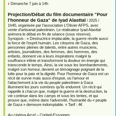
Dimanche 7 juin à 14h
Projection/Débat du film documentaire "Pour
l’honneur de Gaza" de Iyad Alasttal
/ 2025 /
1h40, organisée par l’association L’Olivier AFPS, avec
vente d’artisanat palestinien. Le réalisateur Iyad Alasttal
animera le débat en fin de séance (sous réserve).
Synopsis : « Destructrice implacable, la guerre révèle aussi
la force de l’esprit humain. Les citoyens de Gaza, des
personnes pleines de talents, entre autres musiciens,
artistes, journalistes, des femmes, des hommes, des
enfants, donnent vie à leurs inspirations malgré la
souffrance infinie et transforment la douleur en énergie qui
transcende le temps. Ainsi, la vie sous les bombardements,
malgré son horreur, devient un témoignage poignant de la
lutte pour la paix et la dignité. Pour l’honneur de Gaza est un
récit de survie mais aussi d’espoir, où l’amour et
l’attachement à la vie du peuple palestinien à Gaza
illuminent les jours sombres qu’ils endurent. Un récit qui
rappelle à chacun que, malgré la guerre et la destruction, la
vie continue dans les camps et sous les tentes, et qui
prouve que, même dans l’adversité, l’humanité du « peuple
de Gaza » demeure indomptable. » Tarif : 4€
Au cinéma Arcel – Corbeil-Essonnes