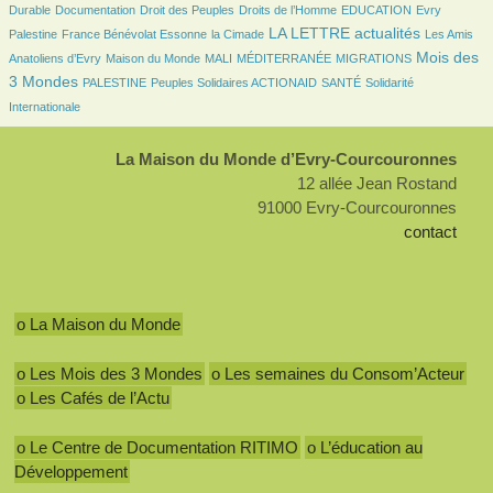
58/3398
26/3398
164/3398
43/3398
6/3398
Durable
Documentation
Droit des Peuples
Droits de l’Homme
EDUCATION
Evry
211/3398
47/3398
1207/3398
31/3398
LA LETTRE actualités
Palestine
France Bénévolat Essonne
la Cimade
Les Amis
120/3398
37/3398
7/3398
197/3398
1202/3398
Mois des
Anatoliens d’Evry
Maison du Monde
MALI
MÉDITERRANÉE
MIGRATIONS
89/3398
110/3398
125/3398
259/3398
3 Mondes
PALESTINE
Peuples Solidaires ACTIONAID
SANTÉ
Solidarité
Internationale
La Maison du Monde d’Evry-Courcouronnes
12 allée Jean Rostand
91000 Evry-Courcouronnes
contact
o La Maison du Monde
o Les Mois des 3 Mondes
o Les semaines du Consom’Acteur
o Les Cafés de l’Actu
o Le Centre de Documentation RITIMO
o L’éducation au
Développement