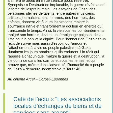
animera le débat en fin de séance (sous réserve).
Synopsis : « Destructrice implacable, la guerre révèle aussi
la force de l’esprit humain. Les citoyens de Gaza, des
personnes pleines de talents, entre autres musiciens,
artistes, journalistes, des femmes, des hommes, des
enfants, donnent vie à leurs inspirations malgré la
souffrance infinie et transforment la douleur en énergie qui
transcende le temps. Ainsi, la vie sous les bombardements,
malgré son horreur, devient un témoignage poignant de la
lutte pour la paix et la dignité. Pour l’honneur de Gaza est un
récit de survie mais aussi d’espoir, où l’amour et
l’attachement à la vie du peuple palestinien à Gaza
illuminent les jours sombres qu’ils endurent. Un récit qui
rappelle à chacun que, malgré la guerre et la destruction, la
vie continue dans les camps et sous les tentes, et qui
prouve que, même dans l’adversité, l’humanité du « peuple
de Gaza » demeure indomptable. » Tarif : 4€
Au cinéma Arcel – Corbeil-Essonnes
Café de l’actu « "Les associations
locales d’échanges de biens et de
services sans argent"