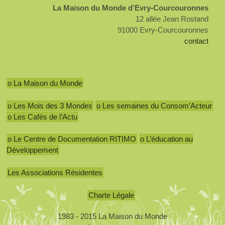
La Maison du Monde d’Evry-Courcouronnes
12 allée Jean Rostand
91000 Evry-Courcouronnes
contact
o La Maison du Monde
o Les Mois des 3 Mondes
o Les semaines du Consom’Acteur
o Les Cafés de l’Actu
o Le Centre de Documentation RITIMO
o L’éducation au
Développement
Les Associations Résidentes
Charte Légale
1983 - 2015 La Maison du Monde