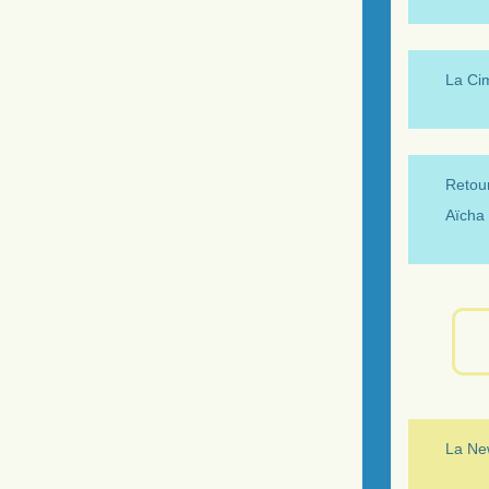
La Ci
Retour
Aïcha 
La New