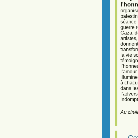
l’honn
organisé
palestin
séance (
guerre r
Gaza, d
artiste
donnent 
transfor
la vie 
témoigna
l’honneu
l’amour 
illumine
à chacun
dans le
l’adver
indompta
Au ciné
Caf