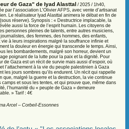
eur de Gaza" de Iyad Alasttal
/ 2025 / 1h40,
e par l’association L’Olivier AFPS, avec vente d’artisanat
ien. Le réalisateur Iyad Alasttal animera le débat en fin de
sous réserve). Synopsis : « Destructrice implacable, la
évèle aussi la force de l’esprit humain. Les citoyens de
es personnes pleines de talents, entre autres musiciens,
s, journalistes, des femmes, des hommes, des enfants,
vie à leurs inspirations malgré la souffrance infinie et
ment la douleur en énergie qui transcende le temps. Ainsi,
sous les bombardements, malgré son horreur, devient un
ge poignant de la lutte pour la paix et la dignité. Pour
r de Gaza est un récit de survie mais aussi d’espoir, où
et l’attachement à la vie du peuple palestinien à Gaza
nt les jours sombres qu’ils endurent. Un récit qui rappelle
 que, malgré la guerre et la destruction, la vie continue
s camps et sous les tentes, et qui prouve que, même dans
sité, l’humanité du « peuple de Gaza » demeure
ble. » Tarif : 4€
ma Arcel – Corbeil-Essonnes
é de l’actu « "Les associations locales