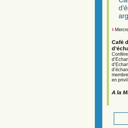
d’
arg
Mercre
Café d
d’éch
Confére
d’Echan
d’Echan
d’échan
membres
en privi
A la 