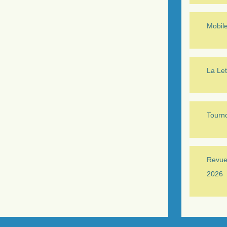
Mobil
La Let
Tourno
Revue 
2026