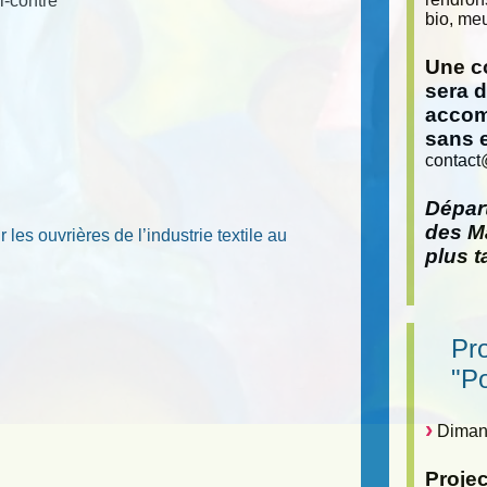
i-contre
bio, meu
Une co
sera 
accom
sans 
contact
Départ
des Ma
es ouvrières de l’industrie textile au
plus t
Pr
"P
Dimanc
Proje