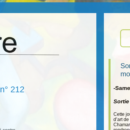
Sor
mo
 n° 212
-Samed
Sorti
Cette j
d’art de
Chamara
rendron