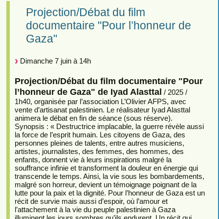
Projection/Débat du film
documentaire "Pour l’honneur de
Gaza"
Dimanche 7 juin à 14h
Projection/Débat du film documentaire "Pour
l’honneur de Gaza" de Iyad Alasttal
/ 2025 /
1h40, organisée par l’association L’Olivier AFPS, avec
vente d’artisanat palestinien. Le réalisateur Iyad Alasttal
animera le débat en fin de séance (sous réserve).
Synopsis : « Destructrice implacable, la guerre révèle aussi
la force de l’esprit humain. Les citoyens de Gaza, des
personnes pleines de talents, entre autres musiciens,
artistes, journalistes, des femmes, des hommes, des
enfants, donnent vie à leurs inspirations malgré la
souffrance infinie et transforment la douleur en énergie qui
transcende le temps. Ainsi, la vie sous les bombardements,
malgré son horreur, devient un témoignage poignant de la
lutte pour la paix et la dignité. Pour l’honneur de Gaza est un
récit de survie mais aussi d’espoir, où l’amour et
l’attachement à la vie du peuple palestinien à Gaza
illuminent les jours sombres qu’ils endurent. Un récit qui