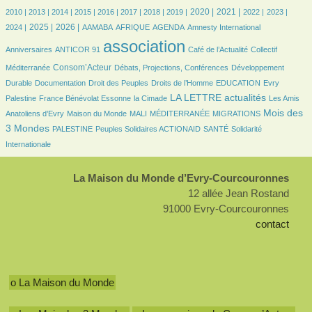
6/2989
11/2989
162/2989
362/2989
405/2989
491/2989
618/2989
601/2989
790/2989
695/2989
549/2989
491/2989
636/2989
2020 |
2021 |
2010 |
2013 |
2014 |
2015 |
2016 |
2017 |
2018 |
2019 |
2022 |
2023 |
698/2989
866/2989
76/2989
149/2989
439/2989
6/2989
37/2989
2025 |
2026 |
2024 |
AAMABA
AFRIQUE
AGENDA
Amnesty International
32/2989
2989/2989
451/2989
46/2989
association
Anniversaires
ANTICOR 91
Café de l’Actualité
Collectif
789/2989
185/2989
229/2989
Consom’Acteur
Méditerranée
Débats, Projections, Conférences
Développement
52/2989
24/2989
150/2989
37/2989
6/2989
Durable
Documentation
Droit des Peuples
Droits de l’Homme
EDUCATION
Evry
180/2989
47/2989
1096/2989
44/2989
LA LETTRE actualités
Palestine
France Bénévolat Essonne
la Cimade
Les Amis
110/2989
31/2989
6/2989
170/2989
1097/2989
Mois des
Anatoliens d’Evry
Maison du Monde
MALI
MÉDITERRANÉE
MIGRATIONS
83/2989
100/2989
111/2989
233/2989
3 Mondes
PALESTINE
Peuples Solidaires ACTIONAID
SANTÉ
Solidarité
Internationale
La Maison du Monde d’Evry-Courcouronnes
12 allée Jean Rostand
91000 Evry-Courcouronnes
contact
o La Maison du Monde