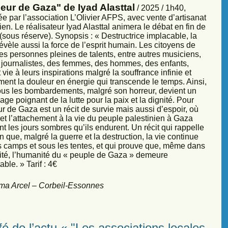
eur de Gaza" de Iyad Alasttal
/ 2025 / 1h40,
e par l’association L’Olivier AFPS, avec vente d’artisanat
ien. Le réalisateur Iyad Alasttal animera le débat en fin de
sous réserve). Synopsis : « Destructrice implacable, la
évèle aussi la force de l’esprit humain. Les citoyens de
es personnes pleines de talents, entre autres musiciens,
s, journalistes, des femmes, des hommes, des enfants,
vie à leurs inspirations malgré la souffrance infinie et
ment la douleur en énergie qui transcende le temps. Ainsi,
sous les bombardements, malgré son horreur, devient un
ge poignant de la lutte pour la paix et la dignité. Pour
r de Gaza est un récit de survie mais aussi d’espoir, où
et l’attachement à la vie du peuple palestinien à Gaza
nt les jours sombres qu’ils endurent. Un récit qui rappelle
 que, malgré la guerre et la destruction, la vie continue
s camps et sous les tentes, et qui prouve que, même dans
sité, l’humanité du « peuple de Gaza » demeure
ble. » Tarif : 4€
ma Arcel – Corbeil-Essonnes
é de l’actu « "Les associations locales