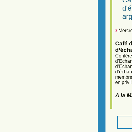
d’
arg
Mercre
Café d
d’éch
Confére
d’Echan
d’Echan
d’échan
membres
en privi
A la 