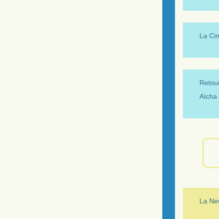
La Ci
Retour
Aïcha 
La New