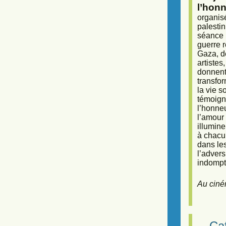
l’honn
organisé
palestin
séance (
guerre r
Gaza, d
artiste
donnent 
transfor
la vie 
témoigna
l’honneu
l’amour 
illumine
à chacun
dans le
l’adver
indompta
Au ciné
Caf