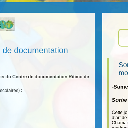
e de documentation
Sor
mo
ons du Centre de documentation Ritimo de
-Samed
scolaires) :
Sorti
Cette j
d’art de
Chamara
rendron