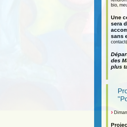
bio, meu
Une co
sera 
accom
sans 
contact
Départ
des Ma
plus t
Pr
"P
Dimanc
Proje