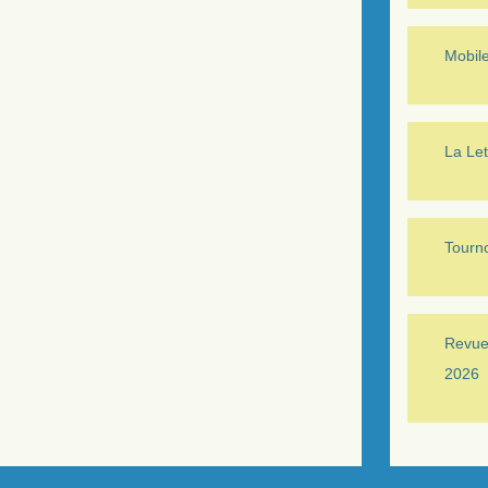
Mobil
La Let
Tourno
Revue 
2026