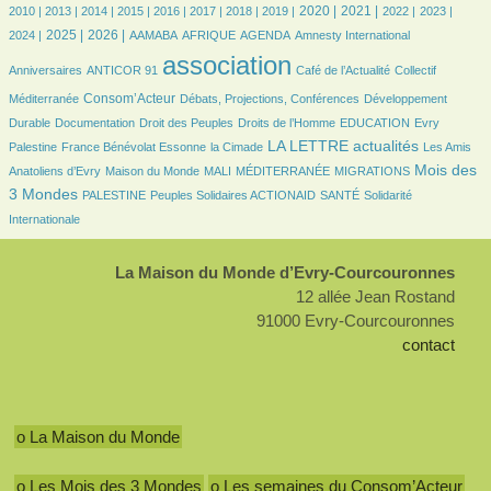
6/2989
11/2989
162/2989
362/2989
405/2989
491/2989
618/2989
601/2989
790/2989
695/2989
549/2989
491/2989
636/2989
2020 |
2021 |
2010 |
2013 |
2014 |
2015 |
2016 |
2017 |
2018 |
2019 |
2022 |
2023 |
698/2989
866/2989
76/2989
149/2989
439/2989
6/2989
37/2989
2025 |
2026 |
2024 |
AAMABA
AFRIQUE
AGENDA
Amnesty International
32/2989
2989/2989
451/2989
46/2989
association
Anniversaires
ANTICOR 91
Café de l’Actualité
Collectif
789/2989
185/2989
229/2989
Consom’Acteur
Méditerranée
Débats, Projections, Conférences
Développement
52/2989
24/2989
150/2989
37/2989
6/2989
Durable
Documentation
Droit des Peuples
Droits de l’Homme
EDUCATION
Evry
180/2989
47/2989
1096/2989
44/2989
LA LETTRE actualités
Palestine
France Bénévolat Essonne
la Cimade
Les Amis
110/2989
31/2989
6/2989
170/2989
1097/2989
Mois des
Anatoliens d’Evry
Maison du Monde
MALI
MÉDITERRANÉE
MIGRATIONS
83/2989
100/2989
111/2989
233/2989
3 Mondes
PALESTINE
Peuples Solidaires ACTIONAID
SANTÉ
Solidarité
Internationale
La Maison du Monde d’Evry-Courcouronnes
12 allée Jean Rostand
91000 Evry-Courcouronnes
contact
o La Maison du Monde
o Les Mois des 3 Mondes
o Les semaines du Consom’Acteur