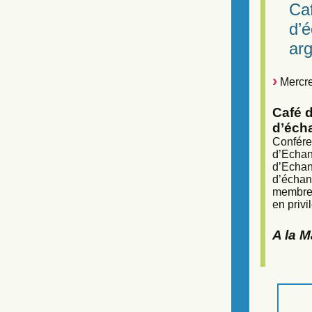
Caf
d’
arg
Mercre
Café d
d’éch
Confére
d’Echan
d’Echan
d’échan
membres
en privi
A la 