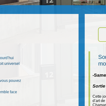
Sor
jourd’hui
mo
it universel
-Samed
 vous pouvez
Sorti
semble face
Cette j
d’art de
Chamara