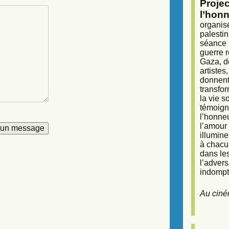
Proje
l’honn
organisé
palestin
séance (
guerre r
Gaza, d
artiste
donnent 
transfor
la vie 
témoigna
l’honneu
l’amour 
illumine
à chacun
dans le
l’adver
indompta
Au ciné