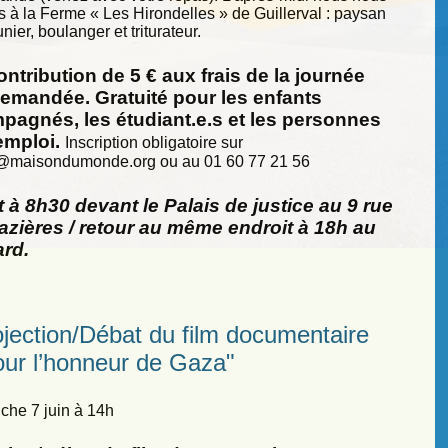
s à la Ferme « Les Hirondelles » de Guillerval : paysan
nier, boulanger et triturateur.
ntribution de 5 € aux frais de la journée
demandée. Gratuité pour les enfants
pagnés, les étudiant.e.s et les personnes
emploi.
Inscription obligatoire sur
@
maisondumonde.org ou au 01 60 77 21 56
 à 8h30 devant le Palais de justice au 9 rue
zières / retour au même endroit à 18h au
ard.
ojection/Débat du film documentaire
our l’honneur de Gaza"
he 7 juin à 14h