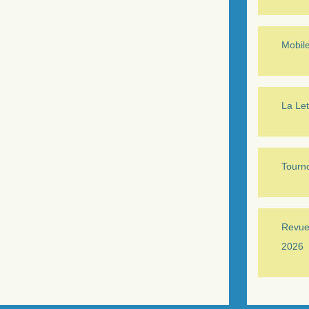
Mobil
La Let
Tourno
Revue 
2026