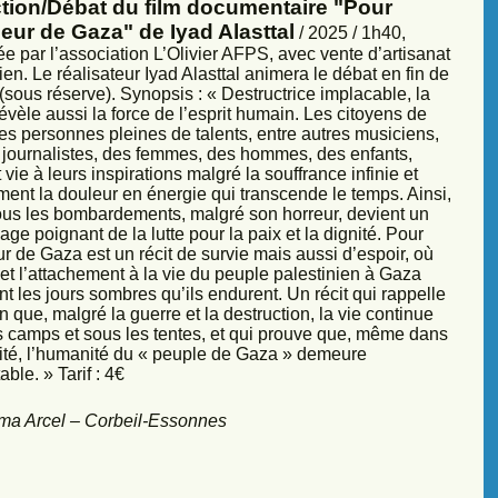
ction/Débat du film documentaire "Pour
eur de Gaza" de Iyad Alasttal
/ 2025 / 1h40,
e par l’association L’Olivier AFPS, avec vente d’artisanat
ien. Le réalisateur Iyad Alasttal animera le débat en fin de
sous réserve). Synopsis : « Destructrice implacable, la
évèle aussi la force de l’esprit humain. Les citoyens de
es personnes pleines de talents, entre autres musiciens,
s, journalistes, des femmes, des hommes, des enfants,
vie à leurs inspirations malgré la souffrance infinie et
ment la douleur en énergie qui transcende le temps. Ainsi,
sous les bombardements, malgré son horreur, devient un
ge poignant de la lutte pour la paix et la dignité. Pour
r de Gaza est un récit de survie mais aussi d’espoir, où
et l’attachement à la vie du peuple palestinien à Gaza
nt les jours sombres qu’ils endurent. Un récit qui rappelle
 que, malgré la guerre et la destruction, la vie continue
s camps et sous les tentes, et qui prouve que, même dans
sité, l’humanité du « peuple de Gaza » demeure
ble. » Tarif : 4€
ma Arcel – Corbeil-Essonnes