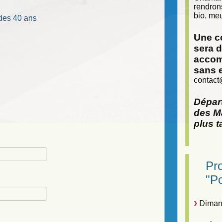
rendron
bio, meu
 des 40 ans
Une co
sera 
accom
sans 
contact
Départ
des Ma
plus t
Pr
"P
Dimanc