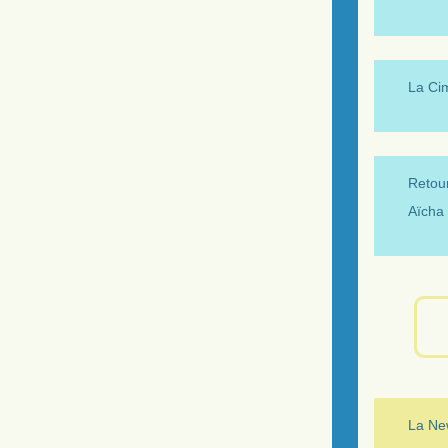
La Ci
Retour
Aïcha 
La New