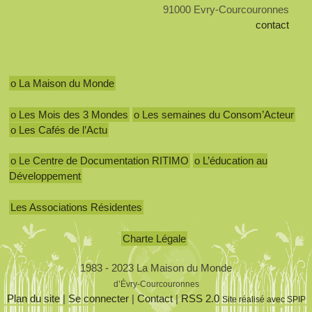
91000 Evry-Courcouronnes
contact
o La Maison du Monde
o Les Mois des 3 Mondes
o Les semaines du Consom’Acteur
o Les Cafés de l’Actu
o Le Centre de Documentation RITIMO
o L’éducation au
Développement
Les Associations Résidentes
Charte Légale
1983 - 2023 La Maison du Monde
d’Évry-Courcouronnes
Plan du site
|
Se connecter
|
Contact
|
RSS 2.0
Site réalisé avec SPIP