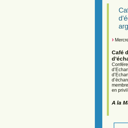
Caf
d’
arg
Mercre
Café d
d’éch
Confére
d’Echan
d’Echan
d’échan
membres
en privi
A la 