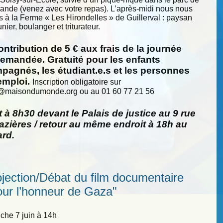
nde (venez avec votre repas). L’après-midi nous nous
s à la Ferme « Les Hirondelles » de Guillerval : paysan
nier, boulanger et triturateur.
ntribution de 5 € aux frais de la journée
demandée. Gratuité pour les enfants
pagnés, les étudiant.e.s et les personnes
emploi.
Inscription obligatoire sur
@
maisondumonde.org ou au 01 60 77 21 56
 à 8h30 devant le Palais de justice au 9 rue
zières / retour au même endroit à 18h au
ard.
ojection/Débat du film documentaire
our l’honneur de Gaza"
he 7 juin à 14h