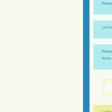
Retour
La Ci
Retour
Aïcha 
La New