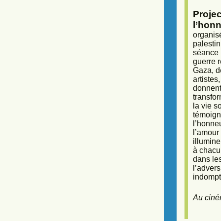
Proje
l’honn
organisé
palestin
séance (
guerre r
Gaza, d
artiste
donnent 
transfor
la vie 
témoigna
l’honneu
l’amour 
illumine
à chacun
dans le
l’adver
indompta
Au ciné