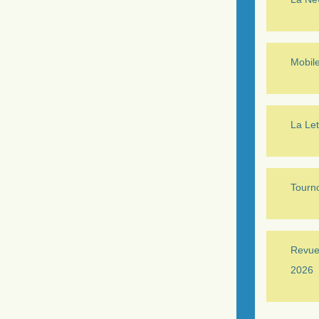
Mobil
La Let
Tourno
Revue 
2026