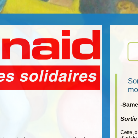
Sor
mo
-Samed
Sorti
Cette j
d’art de