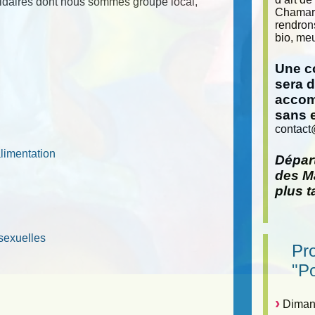
lidaires dont nous sommes groupe local,
Chamara
rendron
bio, meu
Une co
sera 
accom
sans 
contact
alimentation
Départ
des Ma
plus t
sexuelles
Pr
"P
Dimanc