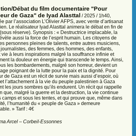
ction/Débat du film documentaire "Pour
eur de Gaza" de Iyad Alasttal
/ 2025 / 1h40,
e par l’association L’Olivier AFPS, avec vente d’artisanat
ien. Le réalisateur Iyad Alasttal animera le débat en fin de
sous réserve). Synopsis : « Destructrice implacable, la
évèle aussi la force de l’esprit humain. Les citoyens de
es personnes pleines de talents, entre autres musiciens,
s, journalistes, des femmes, des hommes, des enfants,
vie à leurs inspirations malgré la souffrance infinie et
ment la douleur en énergie qui transcende le temps. Ainsi,
sous les bombardements, malgré son horreur, devient un
ge poignant de la lutte pour la paix et la dignité. Pour
r de Gaza est un récit de survie mais aussi d’espoir, où
et l’attachement à la vie du peuple palestinien à Gaza
nt les jours sombres qu’ils endurent. Un récit qui rappelle
 que, malgré la guerre et la destruction, la vie continue
s camps et sous les tentes, et qui prouve que, même dans
sité, l’humanité du « peuple de Gaza » demeure
ble. » Tarif : 4€
ma Arcel – Corbeil-Essonnes