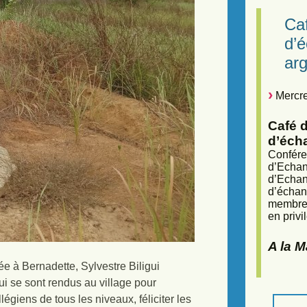
Caf
d’
arg
Mercre
Café d
d’éch
Confére
d’Echan
d’Echan
d’échan
membres
en privi
A la 
 à Bernadette, Sylvestre Biligui
ui se sont rendus au village pour
égiens de tous les niveaux, féliciter les