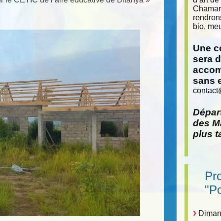
Chamara
rendron
bio, meu
Une co
sera 
accom
sans 
contact
Départ
des Ma
plus t
Pr
"P
Dimanc