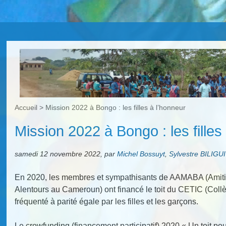
Accueil
>
Mission 2022 à Bongo : les filles à l’honneur
Mission 2022 à Bongo : les filles
samedi 12 novembre 2022
,
par
Michel Bossuyt
,
Sylvestre BILIGUI
En 2020, les membres et sympathisants de AAMABA (Amitié
Alentours au Cameroun) ont financé le toit du CETIC (Coll
fréquenté à parité égale par les filles et les garçons.
Le crowfunding (financement participatif) 2020 « Un toit po