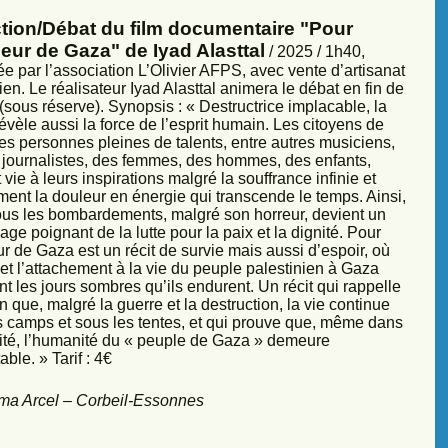
ction/Débat du film documentaire "Pour
eur de Gaza" de Iyad Alasttal
/ 2025 / 1h40,
e par l’association L’Olivier AFPS, avec vente d’artisanat
ien. Le réalisateur Iyad Alasttal animera le débat en fin de
sous réserve). Synopsis : « Destructrice implacable, la
évèle aussi la force de l’esprit humain. Les citoyens de
es personnes pleines de talents, entre autres musiciens,
s, journalistes, des femmes, des hommes, des enfants,
vie à leurs inspirations malgré la souffrance infinie et
ment la douleur en énergie qui transcende le temps. Ainsi,
sous les bombardements, malgré son horreur, devient un
ge poignant de la lutte pour la paix et la dignité. Pour
r de Gaza est un récit de survie mais aussi d’espoir, où
et l’attachement à la vie du peuple palestinien à Gaza
nt les jours sombres qu’ils endurent. Un récit qui rappelle
 que, malgré la guerre et la destruction, la vie continue
s camps et sous les tentes, et qui prouve que, même dans
sité, l’humanité du « peuple de Gaza » demeure
ble. » Tarif : 4€
ma Arcel – Corbeil-Essonnes