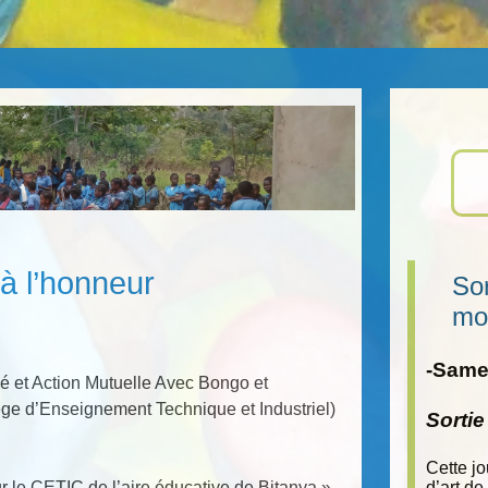
 à l’honneur
Sor
mo
-Samed
 et Action Mutuelle Avec Bongo et
ège d’Enseignement Technique et Industriel)
Sorti
Cette j
ur le CETIC de l’aire éducative de Bitanya »
d’art de