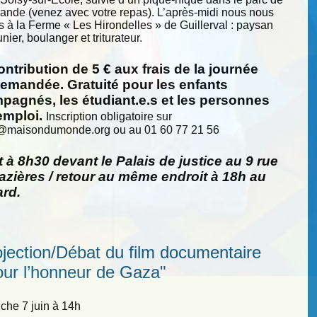
nde (venez avec votre repas). L’après-midi nous nous
s à la Ferme « Les Hirondelles » de Guillerval : paysan
nier, boulanger et triturateur.
ntribution de 5 € aux frais de la journée
demandée. Gratuité pour les enfants
pagnés, les étudiant.e.s et les personnes
emploi.
Inscription obligatoire sur
@
maisondumonde.org ou au 01 60 77 21 56
 à 8h30 devant le Palais de justice au 9 rue
zières / retour au même endroit à 18h au
ard.
ojection/Débat du film documentaire
our l’honneur de Gaza"
he 7 juin à 14h