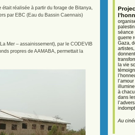
tait réalisée à partir du forage de Bitanya,
Proje
l’honn
iers par EBC (Eau du Bassin Caennais)
organisé
palestin
séance (
guerre r
Gaza, d
La Mer – assainissement), par le CODEVIB
artiste
onds propres de AAMABA, permettait la
donnent 
transfor
la vie 
témoigna
l’honneu
l’amour 
illumine
à chacun
dans le
l’adver
indompta
Au ciné