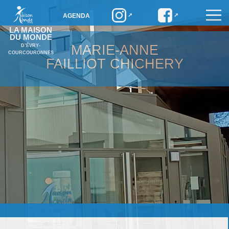
AGENDA
LA MAISON
DU MONDE
MARIE-ANNE
D’ÉVRY-
COURCOURONNES
FAILLIOT CHICHERY