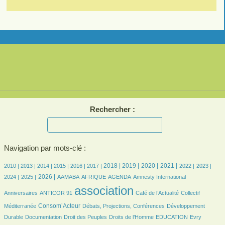
Rechercher :
Navigation par mots-clé :
7/2429
7/2429
189/2429
357/2429
435/2429
476/2429
656/2429
665/2429
621/2429
625/2429
487/2429
457/2429
484/2429
2018 |
2019 |
2020 |
2021 |
2010 |
2013 |
2014 |
2015 |
2016 |
2017 |
2022 |
2023 |
455/2429
627/2429
71/2429
159/2429
471/2429
7/2429
28/2429
2026 |
2024 |
2025 |
AAMABA
AFRIQUE
AGENDA
Amnesty International
24/2429
2429/2429
335/2429
42/2429
association
Anniversaires
ANTICOR 91
Café de l’Actualité
Collectif
701/2429
140/2429
149/2429
Consom’Acteur
Méditerranée
Débats, Projections, Conférences
Développement
56/2429
28/2429
157/2429
31/2429
7/2429
Durable
Documentation
Droit des Peuples
Droits de l’Homme
EDUCATION
Evry