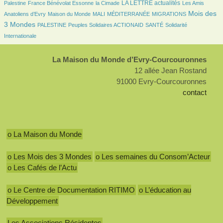
102/2429
31/2429
782/2429
28/2429
LA LETTRE actualités
Palestine
France Bénévolat Essonne
la Cimade
Les Amis
84/2429
21/2429
7/2429
134/2429
989/2429
Mois des
Anatoliens d’Evry
Maison du Monde
MALI
MÉDITERRANÉE
MIGRATIONS
91/2429
98/2429
97/2429
222/2429
3 Mondes
PALESTINE
Peuples Solidaires ACTIONAID
SANTÉ
Solidarité
Internationale
La Maison du Monde d’Evry-Courcouronnes
12 allée Jean Rostand
91000 Evry-Courcouronnes
contact
o La Maison du Monde
o Les Mois des 3 Mondes
o Les semaines du Consom’Acteur
o Les Cafés de l’Actu
o Le Centre de Documentation RITIMO
o L’éducation au
Développement
Les Associations Résidentes