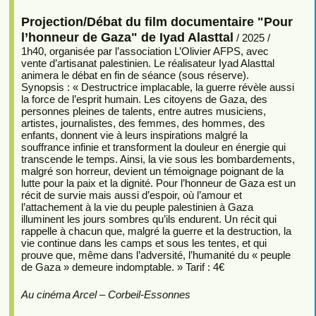
Projection/Débat du film documentaire "Pour
l’honneur de Gaza" de Iyad Alasttal
/ 2025 /
1h40, organisée par l’association L’Olivier AFPS, avec
vente d’artisanat palestinien. Le réalisateur Iyad Alasttal
animera le débat en fin de séance (sous réserve).
Synopsis : « Destructrice implacable, la guerre révèle aussi
la force de l’esprit humain. Les citoyens de Gaza, des
personnes pleines de talents, entre autres musiciens,
artistes, journalistes, des femmes, des hommes, des
enfants, donnent vie à leurs inspirations malgré la
souffrance infinie et transforment la douleur en énergie qui
transcende le temps. Ainsi, la vie sous les bombardements,
malgré son horreur, devient un témoignage poignant de la
lutte pour la paix et la dignité. Pour l’honneur de Gaza est un
récit de survie mais aussi d’espoir, où l’amour et
l’attachement à la vie du peuple palestinien à Gaza
illuminent les jours sombres qu’ils endurent. Un récit qui
rappelle à chacun que, malgré la guerre et la destruction, la
vie continue dans les camps et sous les tentes, et qui
prouve que, même dans l’adversité, l’humanité du « peuple
de Gaza » demeure indomptable. » Tarif : 4€
Au cinéma Arcel – Corbeil-Essonnes