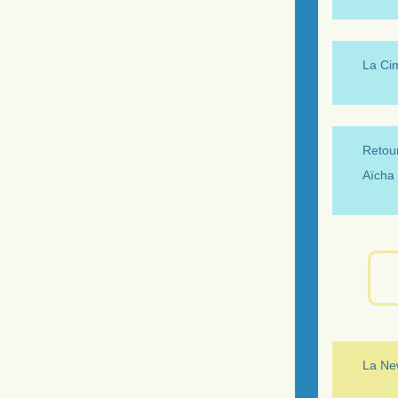
La Ci
Retour
Aïcha 
La New