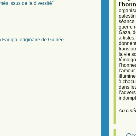
més issus de la diversité"
l’honn
organisé
palestin
séance (
guerre r
Gaza, d
artiste
a Fadiga, originaire de Guinée"
donnent 
transfor
la vie 
témoigna
l’honneu
l’amour 
illumine
à chacun
dans le
l’adver
indompta
Au ciné
Caf