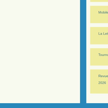
Mobil
La Let
Tourno
Revue 
2026