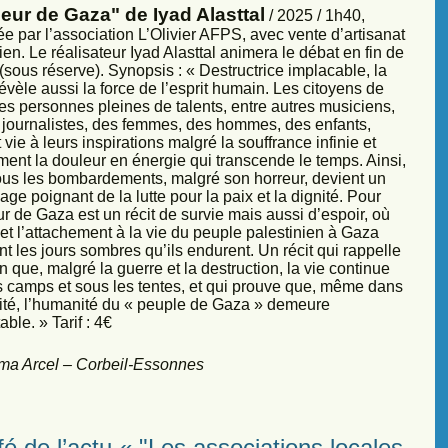
eur de Gaza" de Iyad Alasttal
/ 2025 / 1h40,
e par l’association L’Olivier AFPS, avec vente d’artisanat
ien. Le réalisateur Iyad Alasttal animera le débat en fin de
sous réserve). Synopsis : « Destructrice implacable, la
évèle aussi la force de l’esprit humain. Les citoyens de
es personnes pleines de talents, entre autres musiciens,
s, journalistes, des femmes, des hommes, des enfants,
vie à leurs inspirations malgré la souffrance infinie et
ment la douleur en énergie qui transcende le temps. Ainsi,
sous les bombardements, malgré son horreur, devient un
ge poignant de la lutte pour la paix et la dignité. Pour
r de Gaza est un récit de survie mais aussi d’espoir, où
et l’attachement à la vie du peuple palestinien à Gaza
nt les jours sombres qu’ils endurent. Un récit qui rappelle
 que, malgré la guerre et la destruction, la vie continue
s camps et sous les tentes, et qui prouve que, même dans
sité, l’humanité du « peuple de Gaza » demeure
ble. » Tarif : 4€
ma Arcel – Corbeil-Essonnes
é de l’actu « "Les associations locales