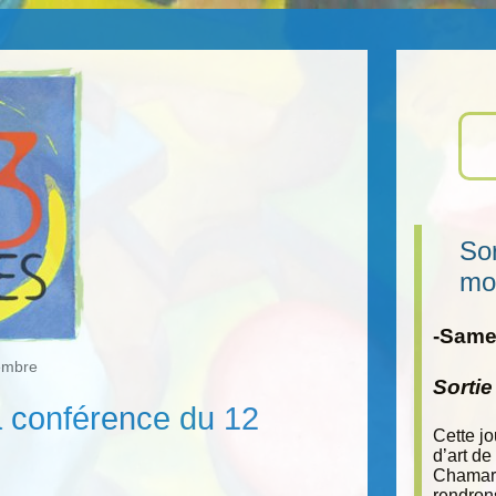
Sor
mo
-Samed
cembre
Sorti
a conférence du 12
Cette j
d’art de
Chamara
rendron