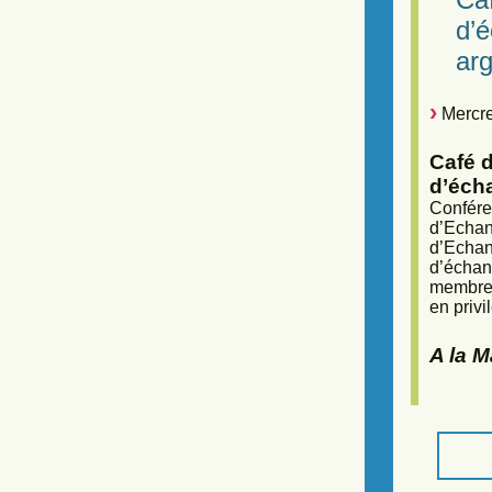
d’
arg
Mercre
Café d
d’éch
Confére
d’Echan
d’Echan
d’échan
membres
en privi
A la 