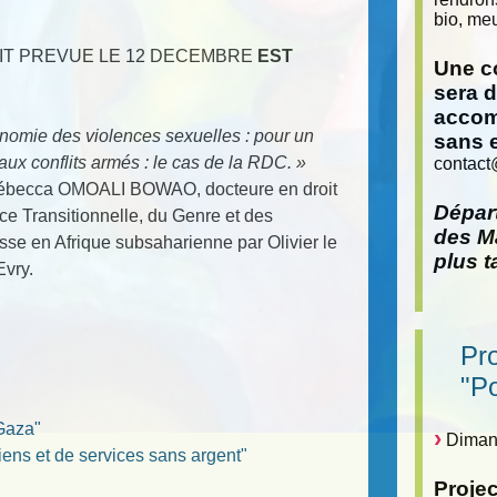
bio, meu
AIT PREVUE LE 12 DECEMBRE
EST
Une co
sera 
accom
tonomie des violences sexuelles : pour un
sans 
ux conflits armés : le cas de la RDC. »
contact
Rébecca OMOALI BOWAO, docteure en droit
Départ
tice Transitionnelle, du Genre et des
des Ma
sse en Afrique subsaharienne par Olivier le
plus t
Evry.
Pr
"P
 Gaza"
Dimanc
iens et de services sans argent"
Proje