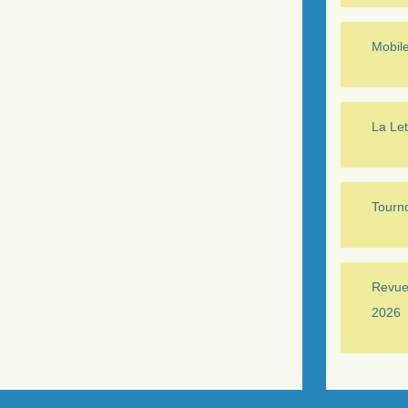
Mobil
La Let
Tourno
Revue 
2026