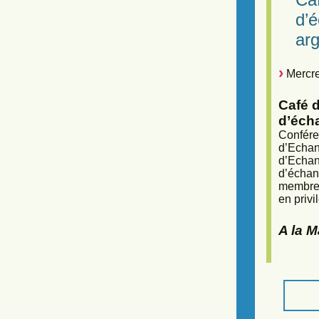
d’
arg
Mercre
Café d
d’éch
Confére
d’Echan
d’Echan
d’échan
membres
en privi
A la 