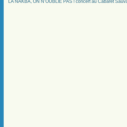
LA NAKBA, ON N’OUBLIE PAS ! concert au Cabaret Sauva