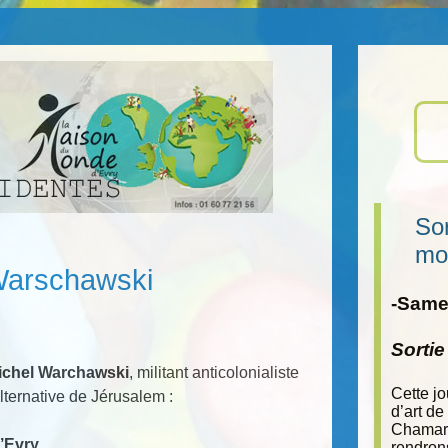
Sor
mo
Warschawski
-Samed
Sorti
ichel Warchawski
, militant anticolonialiste
Cette j
alternative de Jérusalem :
d’art de
Chamara
’Evry
rendron