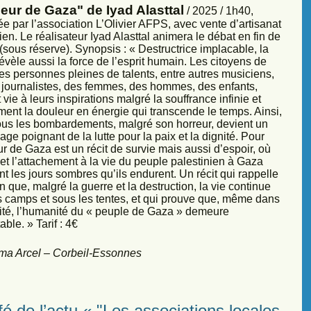
eur de Gaza" de Iyad Alasttal
/ 2025 / 1h40,
e par l’association L’Olivier AFPS, avec vente d’artisanat
ien. Le réalisateur Iyad Alasttal animera le débat en fin de
sous réserve). Synopsis : « Destructrice implacable, la
évèle aussi la force de l’esprit humain. Les citoyens de
es personnes pleines de talents, entre autres musiciens,
s, journalistes, des femmes, des hommes, des enfants,
vie à leurs inspirations malgré la souffrance infinie et
ment la douleur en énergie qui transcende le temps. Ainsi,
sous les bombardements, malgré son horreur, devient un
ge poignant de la lutte pour la paix et la dignité. Pour
r de Gaza est un récit de survie mais aussi d’espoir, où
et l’attachement à la vie du peuple palestinien à Gaza
nt les jours sombres qu’ils endurent. Un récit qui rappelle
 que, malgré la guerre et la destruction, la vie continue
s camps et sous les tentes, et qui prouve que, même dans
sité, l’humanité du « peuple de Gaza » demeure
ble. » Tarif : 4€
ma Arcel – Corbeil-Essonnes
é de l’actu « "Les associations locales