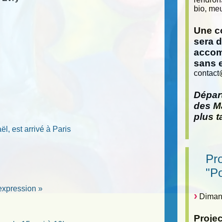
bio, meu
Une co
sera 
accom
sans 
contact
Départ
des Ma
plus t
l, est arrivé à Paris
Pr
"P
d’expression »
Dimanc
Proje