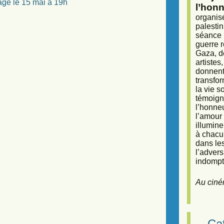
ge le 15 mai à 19h
l’honn
organisé
palestin
séance (
guerre r
Gaza, d
artiste
donnent 
transfor
la vie 
témoigna
l’honneu
l’amour 
illumine
à chacun
dans le
l’adver
indompta
Au ciné
Caf