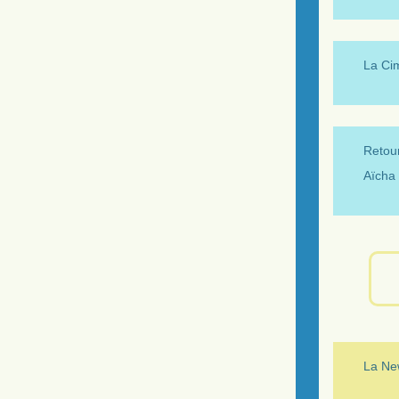
La Ci
Retour
Aïcha 
La New