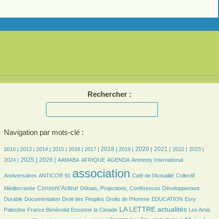
Rechercher :
Navigation par mots-clé :
6/2686
6/2686
162/2686
327/2686
382/2686
472/2686
615/2686
578/2686
687/2686
613/2686
508/2686
483/2686
532/2686
2018 |
2020 |
2021 |
2010 |
2013 |
2014 |
2015 |
2016 |
2017 |
2019 |
2022 |
2023 |
654/2686
866/2686
78/2686
161/2686
432/2686
6/2686
35/2686
2025 |
2026 |
2024 |
AAMABA
AFRIQUE
AGENDA
Amnesty International
32/2686
2686/2686
408/2686
43/2686
association
Anniversaires
ANTICOR 91
Café de l’Actualité
Collectif
749/2686
127/2686
191/2686
Consom’Acteur
Méditerranée
Débats, Projections, Conférences
Développement
55/2686
24/2686
147/2686
37/2686
6/2686
Durable
Documentation
Droit des Peuples
Droits de l’Homme
EDUCATION
Evry
191/2686
43/2686
1024/2686
24/2686
LA LETTRE actualités
Palestine
France Bénévolat Essonne
la Cimade
Les Amis