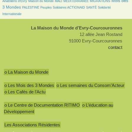
115/2686
32/2686
6/2686
172/2686
1037/2686
Mois des
Anatoliens d’Evry
Maison du Monde
MALI
MÉDITERRANÉE
MIGRATIONS
78/2686
91/2686
102/2686
236/2686
3 Mondes
PALESTINE
Peuples Solidaires ACTIONAID
SANTÉ
Solidarité
Internationale
La Maison du Monde d’Evry-Courcouronnes
12 allée Jean Rostand
91000 Evry-Courcouronnes
contact
o La Maison du Monde
o Les Mois des 3 Mondes
o Les semaines du Consom’Acteur
o Les Cafés de l’Actu
o Le Centre de Documentation RITIMO
o L’éducation au
Développement
Les Associations Résidentes