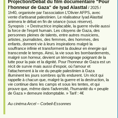
Projection/Débat du film documentaire "Pour
l’honneur de Gaza" de Iyad Alasttal
/ 2025 /
1h40, organisée par l’association L’Olivier AFPS, avec
vente d’artisanat palestinien. Le réalisateur Iyad Alasttal
animera le débat en fin de séance (sous réserve).
Synopsis : « Destructrice implacable, la guerre révèle aussi
la force de l’esprit humain. Les citoyens de Gaza, des
personnes pleines de talents, entre autres musiciens,
artistes, journalistes, des femmes, des hommes, des
enfants, donnent vie à leurs inspirations malgré la
souffrance infinie et transforment la douleur en énergie qui
transcende le temps. Ainsi, la vie sous les bombardements,
malgré son horreur, devient un témoignage poignant de la
lutte pour la paix et la dignité. Pour l’honneur de Gaza est un
récit de survie mais aussi d’espoir, où l’amour et
l’attachement à la vie du peuple palestinien à Gaza
illuminent les jours sombres qu’ils endurent. Un récit qui
rappelle à chacun que, malgré la guerre et la destruction, la
vie continue dans les camps et sous les tentes, et qui
prouve que, même dans l’adversité, l’humanité du « peuple
de Gaza » demeure indomptable. » Tarif : 4€
Au cinéma Arcel – Corbeil-Essonnes