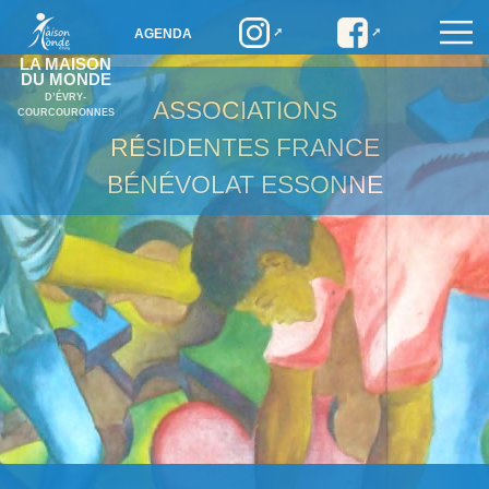
AGENDA
LA MAISON
DU MONDE
D’ÉVRY-
ASSOCIATIONS
COURCOURONNES
RÉSIDENTES
FRANCE
BÉNÉVOLAT ESSONNE