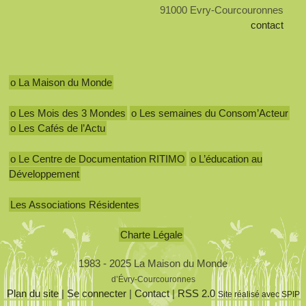
91000 Evry-Courcouronnes
contact
o La Maison du Monde
o Les Mois des 3 Mondes
o Les semaines du Consom’Acteur
o Les Cafés de l’Actu
o Le Centre de Documentation RITIMO
o L’éducation au
Développement
Les Associations Résidentes
Charte Légale
1983 - 2025 La Maison du Monde
d’Évry-Courcouronnes
Plan du site
|
Se connecter
|
Contact
|
RSS 2.0
Site réalisé avec SPIP