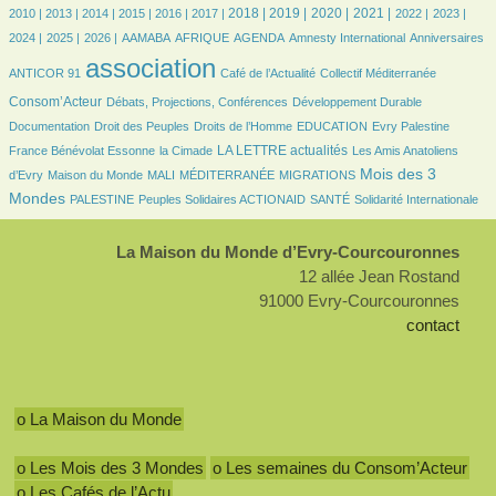
8/2858
8/2858
232/2858
432/2858
511/2858
592/2858
803/2858
812/2858
702/2858
755/2858
544/2858
544/2858
564/2858
2018 |
2019 |
2020 |
2021 |
2010 |
2013 |
2014 |
2015 |
2016 |
2017 |
2022 |
2023 |
552/2858
610/2858
91/2858
199/2858
569/2858
8/2858
34/2858
27/2858
2024 |
2025 |
2026 |
AAMABA
AFRIQUE
AGENDA
Amnesty International
Anniversaires
2858/2858
439/2858
52/2858
789/2858
association
ANTICOR 91
Café de l’Actualité
Collectif Méditerranée
180/2858
187/2858
67/2858
Consom’Acteur
Débats, Projections, Conférences
Développement Durable
35/2858
185/2858
38/2858
9/2858
116/2858
Documentation
Droit des Peuples
Droits de l’Homme
EDUCATION
Evry Palestine
29/2858
933/2858
33/2858
LA LETTRE actualités
France Bénévolat Essonne
la Cimade
Les Amis Anatoliens
103/2858
24/2858
9/2858
157/2858
1137/2858
Mois des 3
d’Evry
Maison du Monde
MALI
MÉDITERRANÉE
MIGRATIONS
114/2858
121/2858
119/2858
272/2858
Mondes
PALESTINE
Peuples Solidaires ACTIONAID
SANTÉ
Solidarité Internationale
La Maison du Monde d’Evry-Courcouronnes
12 allée Jean Rostand
91000 Evry-Courcouronnes
contact
o La Maison du Monde
o Les Mois des 3 Mondes
o Les semaines du Consom’Acteur
o Les Cafés de l’Actu