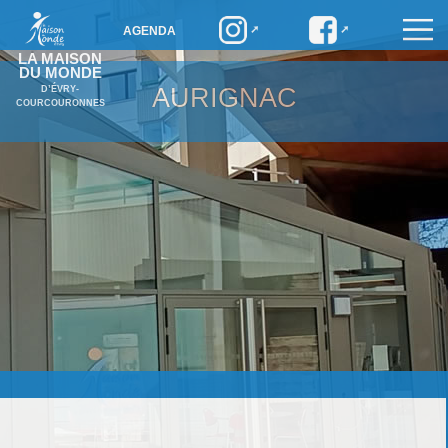
AGENDA
LA MAISON
DU MONDE
AURIGNAC
D’ÉVRY-
COURCOURONNES
Aurignac