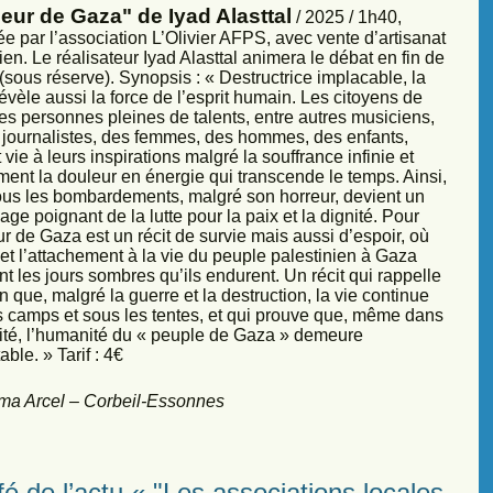
eur de Gaza" de Iyad Alasttal
/ 2025 / 1h40,
e par l’association L’Olivier AFPS, avec vente d’artisanat
ien. Le réalisateur Iyad Alasttal animera le débat en fin de
sous réserve). Synopsis : « Destructrice implacable, la
évèle aussi la force de l’esprit humain. Les citoyens de
es personnes pleines de talents, entre autres musiciens,
s, journalistes, des femmes, des hommes, des enfants,
vie à leurs inspirations malgré la souffrance infinie et
ment la douleur en énergie qui transcende le temps. Ainsi,
sous les bombardements, malgré son horreur, devient un
ge poignant de la lutte pour la paix et la dignité. Pour
r de Gaza est un récit de survie mais aussi d’espoir, où
et l’attachement à la vie du peuple palestinien à Gaza
nt les jours sombres qu’ils endurent. Un récit qui rappelle
 que, malgré la guerre et la destruction, la vie continue
s camps et sous les tentes, et qui prouve que, même dans
sité, l’humanité du « peuple de Gaza » demeure
ble. » Tarif : 4€
ma Arcel – Corbeil-Essonnes
é de l’actu « "Les associations locales