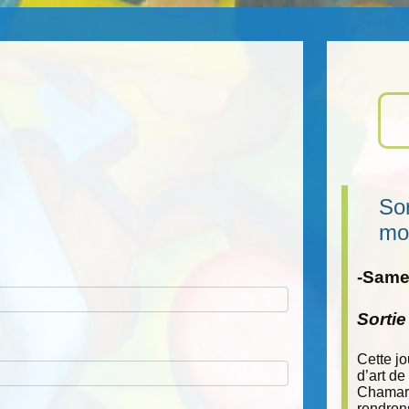
Sor
mo
-Samed
Sorti
Cette j
d’art de
Chamara
rendron