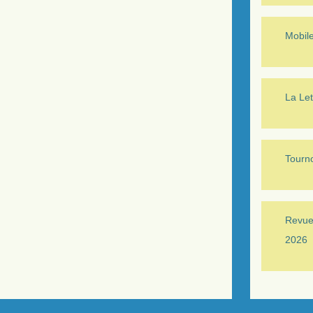
Mobil
La Let
Tourno
Revue 
2026