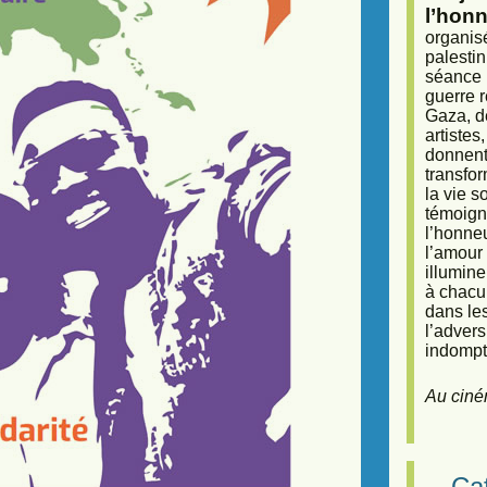
l’honn
organisé
palestin
séance (
guerre r
Gaza, d
artiste
donnent 
transfor
la vie 
témoigna
l’honneu
l’amour 
illumine
à chacun
dans le
l’adver
indompta
Au ciné
Caf