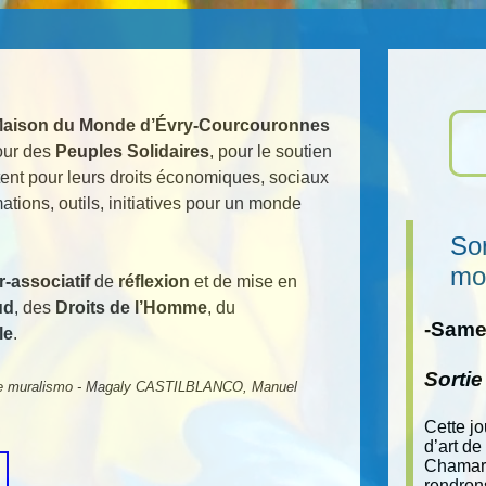
aison du Monde d’Évry-Courcouronnes
ur des
Peuples Solidaires
, pour le soutien
ent pour leurs droits économiques, sociaux
ations, outils, initiatives pour un monde
Sor
mo
er-associatif
de
réflexion
et de mise en
ud
, des
Droits de l’Homme
, du
-Samed
le
.
Sorti
s de muralismo - Magaly CASTILBLANCO, Manuel
Cette j
d’art de
Chamara
rendron