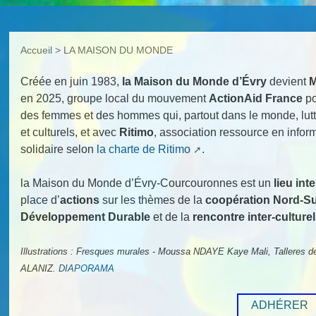
Accueil
>
LA MAISON DU MONDE
Créée en juin 1983,
la Maison du Monde d’Évry
devient
M
en 2025, groupe local du mouvement
ActionAid France
po
des femmes et des hommes qui, partout dans le monde, lutt
et culturels, et avec
Ritimo
, association ressource en inform
solidaire selon
la charte de Ritimo
.
la Maison du Monde d’Évry-Courcouronnes est un
lieu int
place d’
actions
sur les thèmes de la
coopération Nord-S
Développement Durable
et de la
rencontre inter-culturel
Illustrations : Fresques murales - Moussa NDAYE Kaye Mali, Tallere
ALANIZ.
DIAPORAMA
ADHÉRER