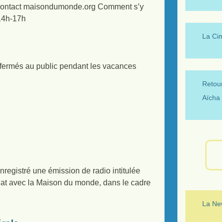
: contact maisondumonde.org Comment s’y
 14h-17h
La Ci
fermés au public pendant les vacances
Retour
Aïcha 
egistré une émission de radio intitulée
riat avec la Maison du monde, dans le cadre
La New