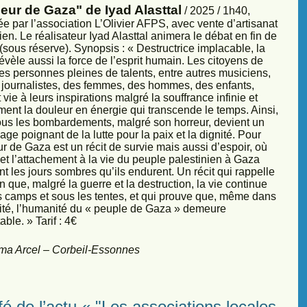
eur de Gaza" de Iyad Alasttal
/ 2025 / 1h40,
e par l’association L’Olivier AFPS, avec vente d’artisanat
ien. Le réalisateur Iyad Alasttal animera le débat en fin de
sous réserve). Synopsis : « Destructrice implacable, la
évèle aussi la force de l’esprit humain. Les citoyens de
es personnes pleines de talents, entre autres musiciens,
s, journalistes, des femmes, des hommes, des enfants,
vie à leurs inspirations malgré la souffrance infinie et
ment la douleur en énergie qui transcende le temps. Ainsi,
sous les bombardements, malgré son horreur, devient un
ge poignant de la lutte pour la paix et la dignité. Pour
r de Gaza est un récit de survie mais aussi d’espoir, où
et l’attachement à la vie du peuple palestinien à Gaza
nt les jours sombres qu’ils endurent. Un récit qui rappelle
 que, malgré la guerre et la destruction, la vie continue
s camps et sous les tentes, et qui prouve que, même dans
sité, l’humanité du « peuple de Gaza » demeure
ble. » Tarif : 4€
ma Arcel – Corbeil-Essonnes
é de l’actu « "Les associations locales