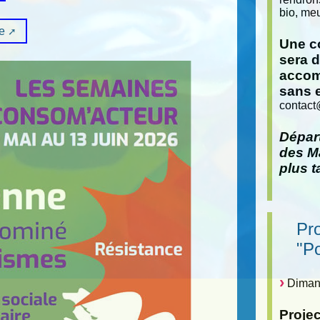
bio, meu
e
Une co
sera 
accom
sans 
contact
Départ
des Ma
plus t
Pr
"P
Dimanc
Proje