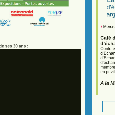
d’
arg
Mercre
Café d
d’éch
de ses 30 ans :
Confére
d’Echan
d’Echan
d’échan
membres
en privi
A la 