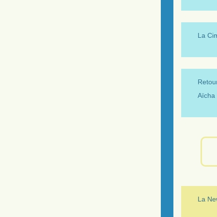
La Ci
Retour
Aïcha 
La New