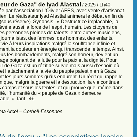
eur de Gaza" de Iyad Alasttal
/ 2025 / 1h40,
e par l’association L’Olivier AFPS, avec vente d’artisanat
ien. Le réalisateur Iyad Alasttal animera le débat en fin de
sous réserve). Synopsis : « Destructrice implacable, la
évèle aussi la force de l’esprit humain. Les citoyens de
es personnes pleines de talents, entre autres musiciens,
s, journalistes, des femmes, des hommes, des enfants,
vie à leurs inspirations malgré la souffrance infinie et
ment la douleur en énergie qui transcende le temps. Ainsi,
sous les bombardements, malgré son horreur, devient un
ge poignant de la lutte pour la paix et la dignité. Pour
r de Gaza est un récit de survie mais aussi d’espoir, où
et l’attachement à la vie du peuple palestinien à Gaza
nt les jours sombres qu’ils endurent. Un récit qui rappelle
 que, malgré la guerre et la destruction, la vie continue
s camps et sous les tentes, et qui prouve que, même dans
sité, l’humanité du « peuple de Gaza » demeure
ble. » Tarif : 4€
ma Arcel – Corbeil-Essonnes
é de l’actu « "Les associations locales