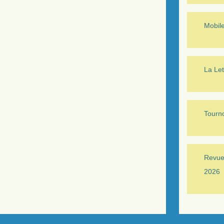
Mobil
La Let
Tourno
Revue 
2026