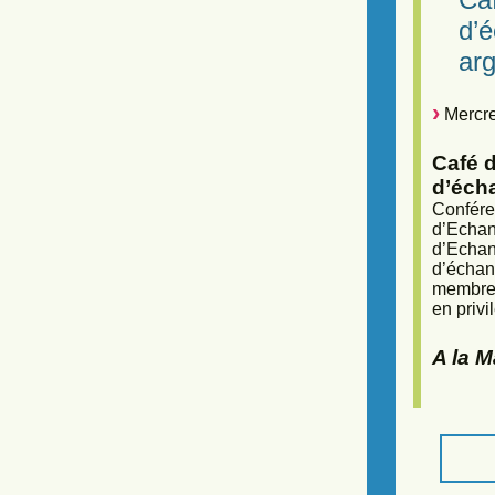
d’
arg
Mercre
Café d
d’éch
Confére
d’Echan
d’Echan
d’échan
membres
en privi
A la 