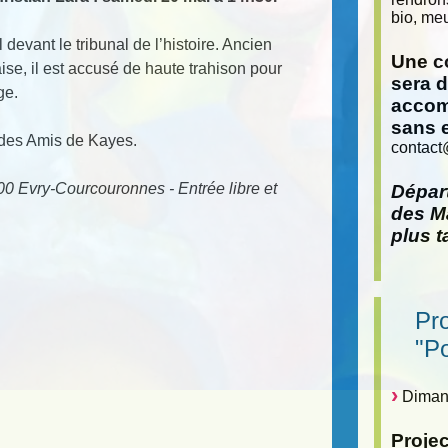
bio, meu
vant le tribunal de l’histoire. Ancien
Une co
se, il est accusé de haute trahison pour
sera 
ge.
accom
sans 
 des Amis de Kayes.
contact
00 Evry-Courcouronnes - Entrée libre et
Départ
des Ma
plus t
Pr
"P
Dimanc
Proje