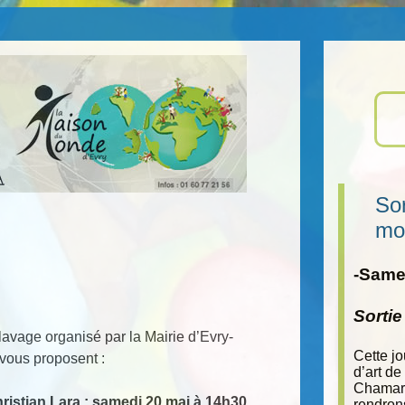
Sor
mo
-Samed
Sorti
lavage organisé par la Mairie d’Evry-
Cette j
vous proposent :
d’art de
Chamara
ristian Lara : samedi 20 mai à 14h30.
rendron