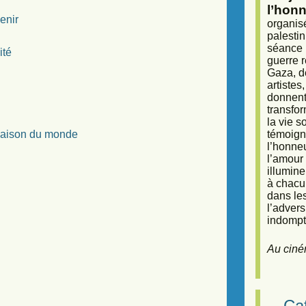
l’honn
enir
organisé
palestin
séance (
ité
guerre r
Gaza, d
artiste
donnent 
transfor
la vie 
 Maison du monde
témoigna
l’honneu
l’amour 
illumine
à chacun
dans le
l’adver
indompta
Au ciné
Caf