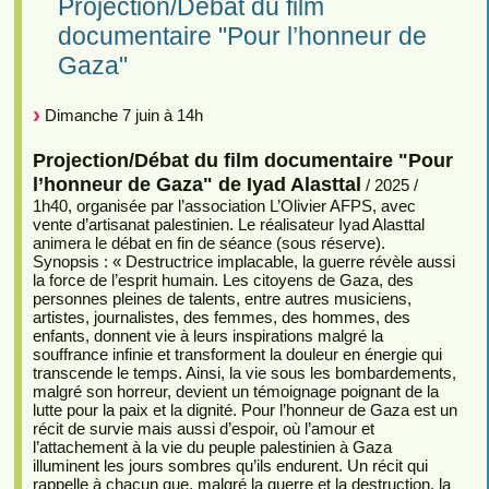
Projection/Débat du film
documentaire "Pour l’honneur de
Gaza"
Dimanche 7 juin à 14h
Projection/Débat du film documentaire "Pour
l’honneur de Gaza" de Iyad Alasttal
/ 2025 /
1h40, organisée par l’association L’Olivier AFPS, avec
vente d’artisanat palestinien. Le réalisateur Iyad Alasttal
animera le débat en fin de séance (sous réserve).
Synopsis : « Destructrice implacable, la guerre révèle aussi
la force de l’esprit humain. Les citoyens de Gaza, des
personnes pleines de talents, entre autres musiciens,
artistes, journalistes, des femmes, des hommes, des
enfants, donnent vie à leurs inspirations malgré la
souffrance infinie et transforment la douleur en énergie qui
transcende le temps. Ainsi, la vie sous les bombardements,
malgré son horreur, devient un témoignage poignant de la
lutte pour la paix et la dignité. Pour l’honneur de Gaza est un
récit de survie mais aussi d’espoir, où l’amour et
l’attachement à la vie du peuple palestinien à Gaza
illuminent les jours sombres qu’ils endurent. Un récit qui
rappelle à chacun que, malgré la guerre et la destruction, la