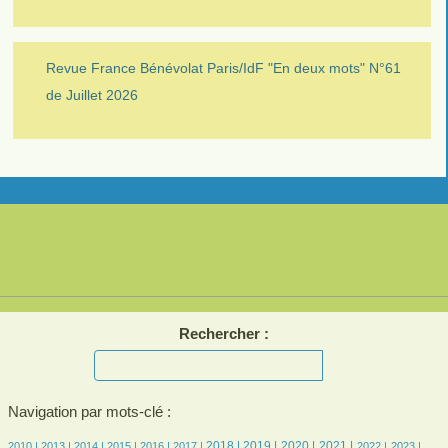
Revue France Bénévolat Paris/IdF "En deux mots" N°61
de Juillet 2026
Rechercher :
Navigation par mots-clé :
7/2367
7/2367
189/2367
357/2367
469/2367
476/2367
652/2367
658/2367
631/2367
625/2367
495/2367
451/2367
474/2367
2018 |
2019 |
2020 |
2021 |
2010 |
2013 |
2014 |
2015 |
2016 |
2017 |
2022 |
2023 |