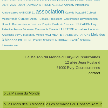
453/2367
552/2367
78/2367
163/2367
463/2367
7/2367
28/2367
2026 |
2024 |
2025 |
AAMABA
AFRIQUE
AGENDA
Amnesty International
21/2367
2367/2367
334/2367
42/2367
association
Anniversaires
ANTICOR 91
Café de l’Actualité
Collectif
690/2367
140/2367
147/2367
Consom’Acteur
Méditerranée
Débats, Projections, Conférences
Développement
56/2367
28/2367
151/2367
37/2367
7/2367
Durable
Documentation
Droit des Peuples
Droits de l’Homme
EDUCATION
Evry
90/2367
26/2367
789/2367
28/2367
LA LETTRE actualités
Palestine
France Bénévolat Essonne
la Cimade
Les Amis
84/2367
21/2367
7/2367
130/2367
1005/2367
Mois des
Anatoliens d’Evry
Maison du Monde
MALI
MÉDITERRANÉE
MIGRATIONS
91/2367
98/2367
96/2367
226/2367
3 Mondes
PALESTINE
Peuples Solidaires ACTIONAID
SANTÉ
Solidarité
Internationale
La Maison du Monde d’Evry-Courcouronnes
12 allée Jean Rostand
91000 Evry-Courcouronnes
contact
o La Maison du Monde
o Les Mois des 3 Mondes
o Les semaines du Consom’Acteur