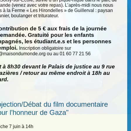
nde (venez avec votre repas). L’après-midi nous nous
s à la Ferme « Les Hirondelles » de Guillerval : paysan
nier, boulanger et triturateur.
ntribution de 5 € aux frais de la journée
demandée. Gratuité pour les enfants
pagnés, les étudiant.e.s et les personnes
emploi.
Inscription obligatoire sur
@
maisondumonde.org ou au 01 60 77 21 56
 à 8h30 devant le Palais de justice au 9 rue
zières / retour au même endroit à 18h au
ard.
ojection/Débat du film documentaire
our l’honneur de Gaza"
he 7 juin à 14h