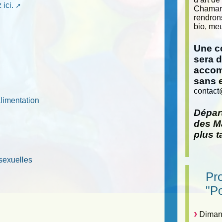
 ici.
Chamara
rendron
bio, meu
Une co
sera 
accom
sans 
contact
alimentation
Départ
des Ma
plus t
sexuelles
Pr
"P
Dimanc