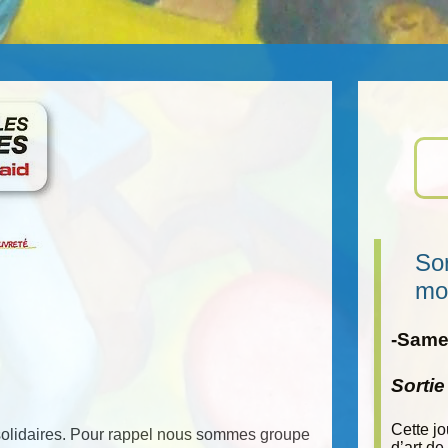
Sor
mo
-Samed
Sorti
Cette j
s solidaires. Pour rappel nous sommes groupe
d’art de