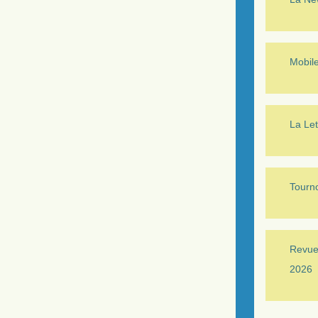
Mobil
La Let
Tourno
Revue 
2026