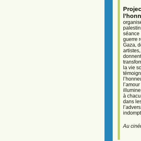
Proje
l’honn
organisé
palestin
séance (
guerre r
Gaza, d
artiste
donnent 
transfor
la vie 
témoigna
l’honneu
l’amour 
illumine
à chacun
dans le
l’adver
indompta
Au ciné