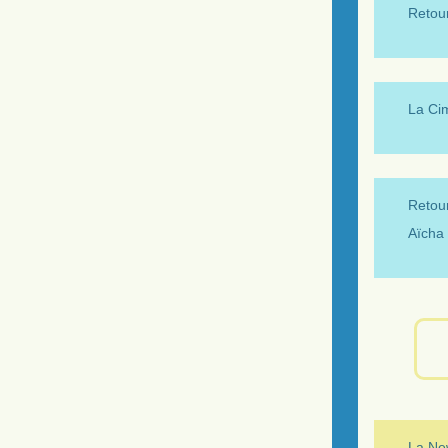
Retour
La Ci
Retour
Aïcha 
La New