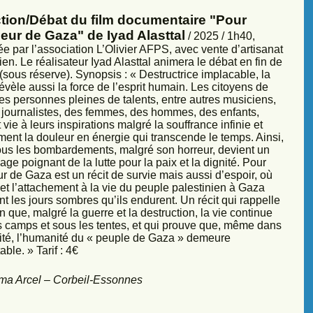
ction/Débat du film documentaire "Pour
eur de Gaza" de Iyad Alasttal
/ 2025 / 1h40,
e par l’association L’Olivier AFPS, avec vente d’artisanat
ien. Le réalisateur Iyad Alasttal animera le débat en fin de
sous réserve). Synopsis : « Destructrice implacable, la
évèle aussi la force de l’esprit humain. Les citoyens de
es personnes pleines de talents, entre autres musiciens,
s, journalistes, des femmes, des hommes, des enfants,
vie à leurs inspirations malgré la souffrance infinie et
ment la douleur en énergie qui transcende le temps. Ainsi,
sous les bombardements, malgré son horreur, devient un
ge poignant de la lutte pour la paix et la dignité. Pour
r de Gaza est un récit de survie mais aussi d’espoir, où
et l’attachement à la vie du peuple palestinien à Gaza
nt les jours sombres qu’ils endurent. Un récit qui rappelle
 que, malgré la guerre et la destruction, la vie continue
s camps et sous les tentes, et qui prouve que, même dans
sité, l’humanité du « peuple de Gaza » demeure
ble. » Tarif : 4€
ma Arcel – Corbeil-Essonnes