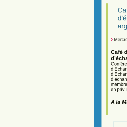
Caf
d’
arg
Mercre
Café d
d’éch
Confére
d’Echan
d’Echan
d’échan
membres
en privi
A la 