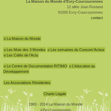
La Maison du Monde d’Evry-Courcouronnes
12 allée Jean Rostand
91000 Evry-Courcouronnes
contact
o La Maison du Monde
o Les Mois des 3 Mondes
o Les semaines du Consom’Acteur
o Les Cafés de l’Actu
o Le Centre de Documentation RITIMO
o L’éducation au
Développement
Les Associations Résidentes
Charte Légale
1983 - 2014 La Maison du Monde
d’Évry-Courcouronnes