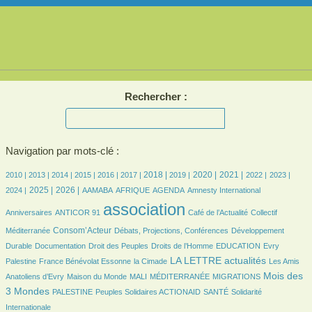
Rechercher :
Navigation par mots-clé :
5/2506
5/2506
143/2506
293/2506
345/2506
431/2506
562/2506
515/2506
641/2506
560/2506
476/2506
450/2506
493/2506
2018 |
2020 |
2021 |
2010 |
2013 |
2014 |
2015 |
2016 |
2017 |
2019 |
2022 |
2023 |
626/2506
857/2506
76/2506
151/2506
389/2506
5/2506
34/2506
2025 |
2026 |
2024 |
AAMABA
AFRIQUE
AGENDA
Amnesty International
32/2506
2506/2506
388/2506
41/2506
association
Anniversaires
ANTICOR 91
Café de l’Actualité
Collectif
706/2506
116/2506
178/2506
Consom’Acteur
Méditerranée
Débats, Projections, Conférences
Développement
52/2506
22/2506
136/2506
36/2506
5/2506
Durable
Documentation
Droit des Peuples
Droits de l’Homme
EDUCATION
Evry
188/2506
42/2506
988/2506
20/2506
LA LETTRE actualités
Palestine
France Bénévolat Essonne
la Cimade
Les Amis
107/2506
31/2506
6/2506
166/2506
970/2506
Mois des
Anatoliens d’Evry
Maison du Monde
MALI
MÉDITERRANÉE
MIGRATIONS
70/2506
83/2506
96/2506
222/2506
3 Mondes
PALESTINE
Peuples Solidaires ACTIONAID
SANTÉ
Solidarité
Internationale