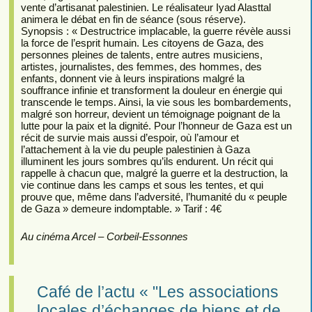
vente d’artisanat palestinien. Le réalisateur Iyad Alasttal
animera le débat en fin de séance (sous réserve).
Synopsis : « Destructrice implacable, la guerre révèle aussi
la force de l’esprit humain. Les citoyens de Gaza, des
personnes pleines de talents, entre autres musiciens,
artistes, journalistes, des femmes, des hommes, des
enfants, donnent vie à leurs inspirations malgré la
souffrance infinie et transforment la douleur en énergie qui
transcende le temps. Ainsi, la vie sous les bombardements,
malgré son horreur, devient un témoignage poignant de la
lutte pour la paix et la dignité. Pour l’honneur de Gaza est un
récit de survie mais aussi d’espoir, où l’amour et
l’attachement à la vie du peuple palestinien à Gaza
illuminent les jours sombres qu’ils endurent. Un récit qui
rappelle à chacun que, malgré la guerre et la destruction, la
vie continue dans les camps et sous les tentes, et qui
prouve que, même dans l’adversité, l’humanité du « peuple
de Gaza » demeure indomptable. » Tarif : 4€
Au cinéma Arcel – Corbeil-Essonnes
Café de l’actu « "Les associations
locales d’échanges de biens et de