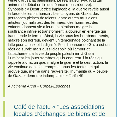
vente d’artisanat palestinien. Le réalisateur Iyad Alasttal
animera le débat en fin de séance (sous réserve).
Synopsis : « Destructrice implacable, la guerre révèle aussi
la force de l’esprit humain. Les citoyens de Gaza, des
personnes pleines de talents, entre autres musiciens,
artistes, journalistes, des femmes, des hommes, des
enfants, donnent vie à leurs inspirations malgré la
souffrance infinie et transforment la douleur en énergie qui
transcende le temps. Ainsi, la vie sous les bombardements,
malgré son horreur, devient un témoignage poignant de la
lutte pour la paix et la dignité. Pour l’honneur de Gaza est un
récit de survie mais aussi d’espoir, où l’amour et
l’attachement à la vie du peuple palestinien à Gaza
illuminent les jours sombres qu’ils endurent. Un récit qui
rappelle à chacun que, malgré la guerre et la destruction, la
vie continue dans les camps et sous les tentes, et qui
prouve que, même dans l’adversité, l’humanité du « peuple
de Gaza » demeure indomptable. » Tarif : 4€
Au cinéma Arcel – Corbeil-Essonnes
Café de l’actu « "Les associations
locales d’échanges de biens et de