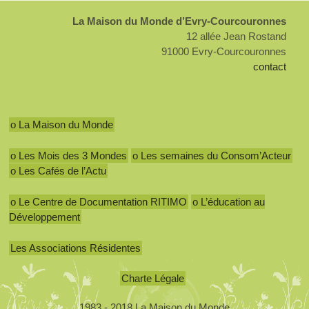
La Maison du Monde d’Evry-Courcouronnes
12 allée Jean Rostand
91000 Evry-Courcouronnes
contact
o La Maison du Monde
o Les Mois des 3 Mondes
o Les semaines du Consom’Acteur
o Les Cafés de l’Actu
o Le Centre de Documentation RITIMO
o L’éducation au
Développement
Les Associations Résidentes
Charte Légale
1983 - 2018 La Maison du Monde