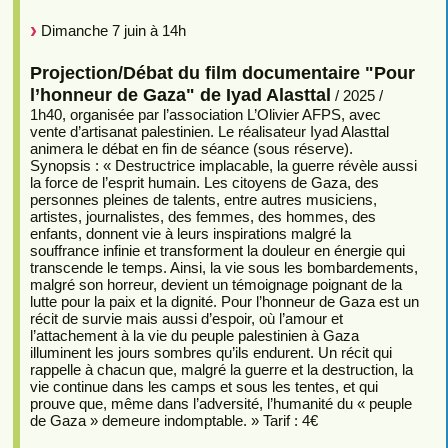
Dimanche 7 juin à 14h
Projection/Débat du film documentaire "Pour
l’honneur de Gaza" de Iyad Alasttal
/ 2025 /
1h40, organisée par l’association L’Olivier AFPS, avec
vente d’artisanat palestinien. Le réalisateur Iyad Alasttal
animera le débat en fin de séance (sous réserve).
Synopsis : « Destructrice implacable, la guerre révèle aussi
la force de l’esprit humain. Les citoyens de Gaza, des
personnes pleines de talents, entre autres musiciens,
artistes, journalistes, des femmes, des hommes, des
enfants, donnent vie à leurs inspirations malgré la
souffrance infinie et transforment la douleur en énergie qui
transcende le temps. Ainsi, la vie sous les bombardements,
malgré son horreur, devient un témoignage poignant de la
lutte pour la paix et la dignité. Pour l’honneur de Gaza est un
récit de survie mais aussi d’espoir, où l’amour et
l’attachement à la vie du peuple palestinien à Gaza
illuminent les jours sombres qu’ils endurent. Un récit qui
rappelle à chacun que, malgré la guerre et la destruction, la
vie continue dans les camps et sous les tentes, et qui
prouve que, même dans l’adversité, l’humanité du « peuple
de Gaza » demeure indomptable. » Tarif : 4€