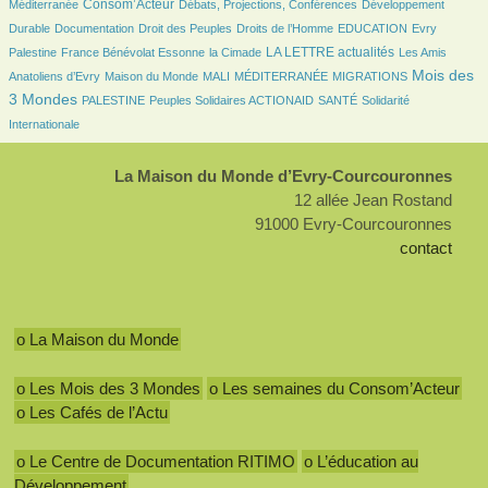
937/3538
227/3538
225/3538
Consom’Acteur
Méditerranée
Débats, Projections, Conférences
Développement
110/3538
48/3538
256/3538
61/3538
21/3538
Durable
Documentation
Droit des Peuples
Droits de l’Homme
EDUCATION
Evry
149/3538
33/3538
1156/3538
68/3538
LA LETTRE actualités
Palestine
France Bénévolat Essonne
la Cimade
Les Amis
140/3538
47/3538
10/3538
203/3538
1562/3538
Mois des
Anatoliens d’Evry
Maison du Monde
MALI
MÉDITERRANÉE
MIGRATIONS
151/3538
167/3538
139/3538
389/3538
3 Mondes
PALESTINE
Peuples Solidaires ACTIONAID
SANTÉ
Solidarité
Internationale
La Maison du Monde d’Evry-Courcouronnes
12 allée Jean Rostand
91000 Evry-Courcouronnes
contact
o La Maison du Monde
o Les Mois des 3 Mondes
o Les semaines du Consom’Acteur
o Les Cafés de l’Actu
o Le Centre de Documentation RITIMO
o L’éducation au
Développement