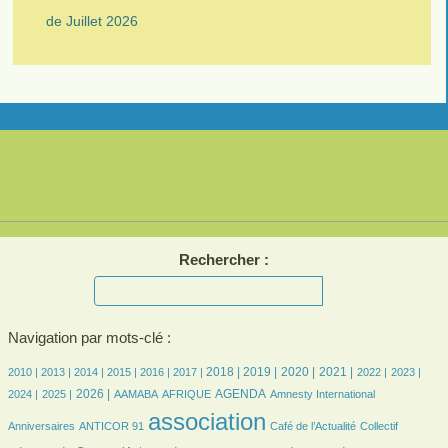
de Juillet 2026
Rechercher :
Navigation par mots-clé :
17/3538
15/3538
262/3538
505/3538
594/3538
676/3538
1012/3538
1043/3538
844/3538
911/3538
736/3538
713/3538
695/3538
2018 |
2019 |
2020 |
2021 |
2010 |
2013 |
2014 |
2015 |
2016 |
2017 |
2022 |
2023 |
678/3538
774/3538
136/3538
290/3538
784/3538
10/3538
43/3538
2026 |
AGENDA
2024 |
2025 |
AAMABA
AFRIQUE
Amnesty International
36/3538
3538/3538
509/3538
60/3538
association
Anniversaires
ANTICOR 91
Café de l’Actualité
Collectif