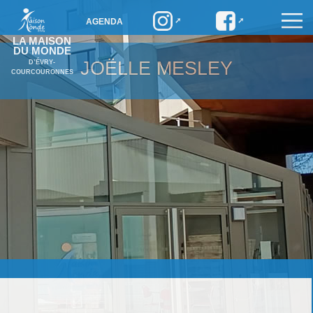
AGENDA
LA MAISON
DU MONDE
JOËLLE MESLEY
D’ÉVRY-
COURCOURONNES
Joëlle MESLEY