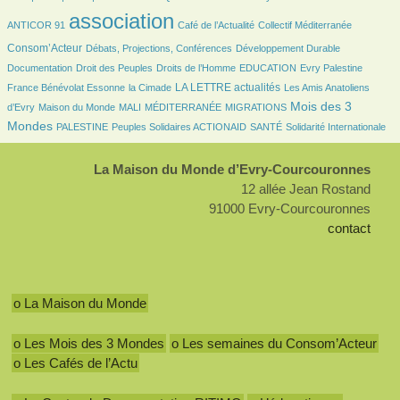
3196/3196
476/3196
57/3196
764/3196
association
ANTICOR 91
Café de l’Actualité
Collectif Méditerranée
211/3196
214/3196
101/3196
Consom’Acteur
Débats, Projections, Conférences
Développement Durable
51/3196
232/3196
50/3196
24/3196
83/3196
Documentation
Droit des Peuples
Droits de l’Homme
EDUCATION
Evry Palestine
34/3196
1041/3196
59/3196
LA LETTRE actualités
France Bénévolat Essonne
la Cimade
Les Amis Anatoliens
129/3196
49/3196
9/3196
170/3196
1339/3196
Mois des 3
d’Evry
Maison du Monde
MALI
MÉDITERRANÉE
MIGRATIONS
139/3196
174/3196
112/3196
355/3196
Mondes
PALESTINE
Peuples Solidaires ACTIONAID
SANTÉ
Solidarité Internationale
La Maison du Monde d’Evry-Courcouronnes
12 allée Jean Rostand
91000 Evry-Courcouronnes
contact
o La Maison du Monde
o Les Mois des 3 Mondes
o Les semaines du Consom’Acteur
o Les Cafés de l’Actu