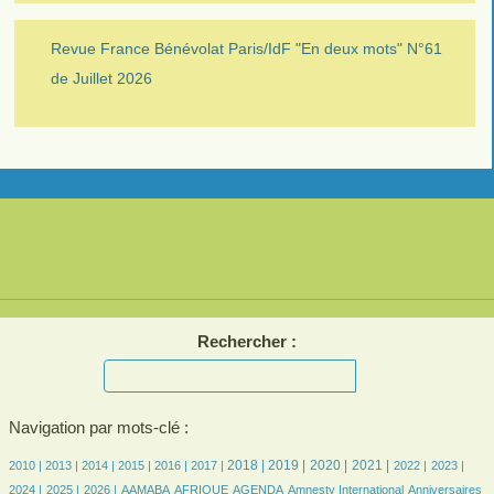
Revue France Bénévolat Paris/IdF "En deux mots" N°61
de Juillet 2026
Rechercher :
Navigation par mots-clé :
19/3196
17/3196
244/3196
467/3196
566/3196
629/3196
940/3196
930/3196
801/3196
867/3196
660/3196
628/3196
642/3196
2018 |
2019 |
2020 |
2021 |
2010 |
2013 |
2014 |
2015 |
2016 |
2017 |
2022 |
2023 |
589/3196
477/3196
97/3196
266/3196
642/3196
10/3196
42/3196
37/3196
2024 |
2025 |
2026 |
AAMABA
AFRIQUE
AGENDA
Amnesty International
Anniversaires