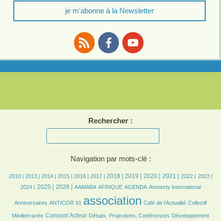
je m'abonne à la Newsletter
RSS
Facebook
Youtube
Rechercher :
Navigation par mots-clé :
7/2693
7/2693
196/2693
380/2693
454/2693
538/2693
760/2693
805/2693
650/2693
689/2693
533/2693
578/2693
515/2693
2018 |
2019 |
2020 |
2021 |
2010 |
2013 |
2014 |
2015 |
2016 |
2017 |
2022 |
2023 |
600/2693
661/2693
86/2693
246/2693
562/2693
7/2693
40/2693
2025 |
2026 |
2024 |
AAMABA
AFRIQUE
AGENDA
Amnesty International
21/2693
2693/2693
438/2693
46/2693
association
Anniversaires
ANTICOR 91
Café de l’Actualité
Collectif
732/2693
165/2693
177/2693
Consom’Acteur
Méditerranée
Débats, Projections, Conférences
Développement