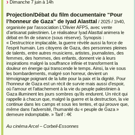
Dimanche 7 juin à 14h
Projection/Débat du film documentaire "Pour
l’honneur de Gaza" de Iyad Alasttal
/ 2025 / 1h40,
organisée par l’association L’Olivier AFPS, avec vente
d’artisanat palestinien. Le réalisateur Iyad Alasttal animera le
débat en fin de séance (sous réserve). Synopsis :
« Destructrice implacable, la guerre révèle aussi la force de
l’esprit humain. Les citoyens de Gaza, des personnes pleines
de talents, entre autres musiciens, artistes, journalistes, des
femmes, des hommes, des enfants, donnent vie à leurs
inspirations malgré la souffrance infinie et transforment la
douleur en énergie qui transcende le temps. Ainsi, la vie sous
les bombardements, malgré son horreur, devient un
témoignage poignant de la lutte pour la paix et la dignité. Pour
l’honneur de Gaza est un récit de survie mais aussi d’espoir,
où l’amour et l’attachement à la vie du peuple palestinien à
Gaza illuminent les jours sombres qu’ils endurent. Un récit qui
rappelle à chacun que, malgré la guerre et la destruction, la vie
continue dans les camps et sous les tentes, et qui prouve que,
même dans l’adversité, l’humanité du « peuple de Gaza »
demeure indomptable. » Tarif : 4€
Au cinéma Arcel – Corbeil-Essonnes