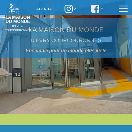
AGENDA
LA MAISON
DU MONDE
D’ÉVRY-
LA MAISON DU MONDE
COURCOURONNES
D’ÉVRY-COURCOURONNES
Ensemble pour un monde plus juste