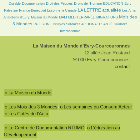
57/2693
30/2693
195/2693
40/2693
8/2693
Durable
Documentation
Droit des Peuples
Droits de l’Homme
EDUCATION
Evry
125/2693
36/2693
1018/2693
47/2693
LA LETTRE actualités
Palestine
France Bénévolat Essonne
la Cimade
Les Amis
150/2693
21/2693
8/2693
148/2693
1143/2693
Mois des
Anatoliens d’Evry
Maison du Monde
MALI
MÉDITERRANÉE
MIGRATIONS
111/2693
116/2693
135/2693
297/2693
3 Mondes
PALESTINE
Peuples Solidaires ACTIONAID
SANTÉ
Solidarité
Internationale
La Maison du Monde d’Evry-Courcouronnes
12 allée Jean Rostand
91000 Evry-Courcouronnes
contact
o La Maison du Monde
o Les Mois des 3 Mondes
o Les semaines du Consom’Acteur
o Les Cafés de l’Actu
o Le Centre de Documentation RITIMO
o L’éducation au
Développement