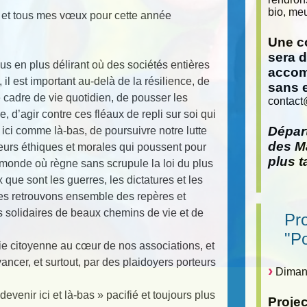
bio, meu
s et tous mes vœux pour cette année
Une co
sera 
s en plus délirant où des sociétés entières
accom
 il est important au-delà de la résilience, de
sans 
 cadre de vie quotidien, de pousser les
contact
e, d’agir contre ces fléaux de repli sur soi qui
Départ
ici comme là-bas, de poursuivre notre lutte
des Ma
leurs éthiques et morales qui poussent pour
plus t
onde où règne sans scrupule la loi du plus
x que sont les guerres, les dictatures et les
les retrouvons ensemble des repères et
 solidaires de beaux chemins de vie et de
Pr
"P
vie citoyenne au cœur de nos associations, et
cer, et surtout, par des plaidoyers porteurs
Dimanc
venir ici et là-bas » pacifié et toujours plus
Proje