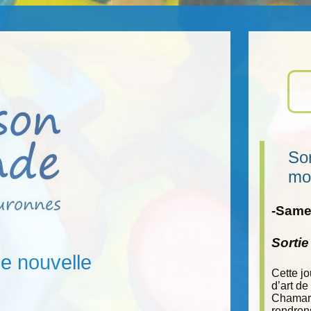
Sor
mo
-Samed
Sorti
e nouvelle
Cette j
d’art de
Chamara
rendron