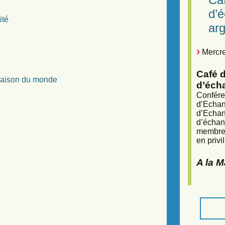
d’
ité
arg
Mercre
Café d
 Maison du monde
d’éch
Confére
d’Echan
d’Echan
d’échan
membres
en privi
A la 