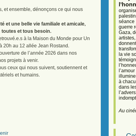
l’honn
ons, et ensemble, dénonçons ce qui nous
organisé
palestin
séance (
et une belle vie familiale et amicale,
guerre r
 toutes et tous besoin.
Gaza, d
artiste
etrouvé.e.s à la Maison du Monde pour Un
donnent 
 à 20h au 12 allée Jean Rostand.
transfor
 l’ouverture de l’année 2026 dans nos
la vie 
témoigna
s projets à venir.
l’honneu
 tous ceux qui nous suivent, soutiennent et
l’amour 
tériels et humains.
illumine
à chacun
dans le
l’adver
indompta
Au ciné
enir
Caf