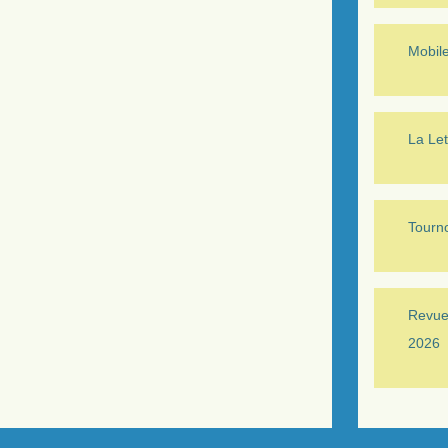
Mobil
La Let
Tourno
Revue 
2026