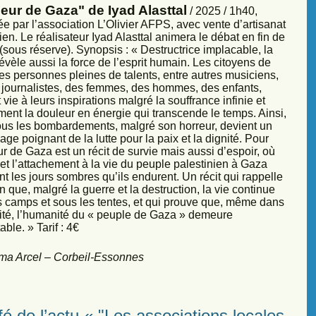
eur de Gaza" de Iyad Alasttal
/ 2025 / 1h40,
e par l’association L’Olivier AFPS, avec vente d’artisanat
ien. Le réalisateur Iyad Alasttal animera le débat en fin de
sous réserve). Synopsis : « Destructrice implacable, la
évèle aussi la force de l’esprit humain. Les citoyens de
es personnes pleines de talents, entre autres musiciens,
s, journalistes, des femmes, des hommes, des enfants,
vie à leurs inspirations malgré la souffrance infinie et
ment la douleur en énergie qui transcende le temps. Ainsi,
sous les bombardements, malgré son horreur, devient un
ge poignant de la lutte pour la paix et la dignité. Pour
r de Gaza est un récit de survie mais aussi d’espoir, où
et l’attachement à la vie du peuple palestinien à Gaza
nt les jours sombres qu’ils endurent. Un récit qui rappelle
 que, malgré la guerre et la destruction, la vie continue
s camps et sous les tentes, et qui prouve que, même dans
sité, l’humanité du « peuple de Gaza » demeure
ble. » Tarif : 4€
ma Arcel – Corbeil-Essonnes
é de l’actu « "Les associations locales