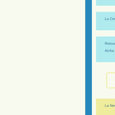
La Ci
Retour
Aïcha 
La New