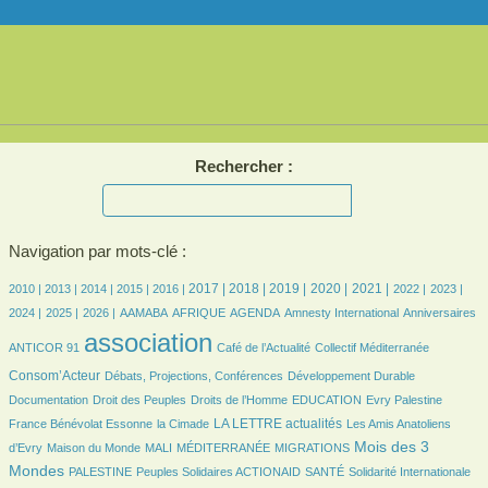
Rechercher :
Navigation par mots-clé :
13/5126
13/5126
429/5126
778/5126
906/5126
1120/5126
1522/5126
1565/5126
1325/5126
1288/5126
961/5126
974/5126
992/5126
2017 |
2018 |
2019 |
2020 |
2021 |
2010 |
2013 |
2014 |
2015 |
2016 |
2022 |
2023 |
957/5126
840/5126
167/5126
443/5126
1094/5126
12/5126
74/5126
64/5126
2024 |
2025 |
2026 |
AAMABA
AFRIQUE
AGENDA
Amnesty International
Anniversaires
5126/5126
708/5126
90/5126
1218/5126
association
ANTICOR 91
Café de l’Actualité
Collectif Méditerranée
340/5126
320/5126
128/5126
Consom’Acteur
Débats, Projections, Conférences
Développement Durable
74/5126
429/5126
76/5126
18/5126
181/5126
Documentation
Droit des Peuples
Droits de l’Homme
EDUCATION
Evry Palestine
59/5126
1599/5126
50/5126
LA LETTRE actualités
France Bénévolat Essonne
la Cimade
Les Amis Anatoliens
230/5126
43/5126
17/5126
313/5126
2094/5126
Mois des 3
d’Evry
Maison du Monde
MALI
MÉDITERRANÉE
MIGRATIONS
242/5126
188/5126
258/5126
518/5126
Mondes
PALESTINE
Peuples Solidaires ACTIONAID
SANTÉ
Solidarité Internationale