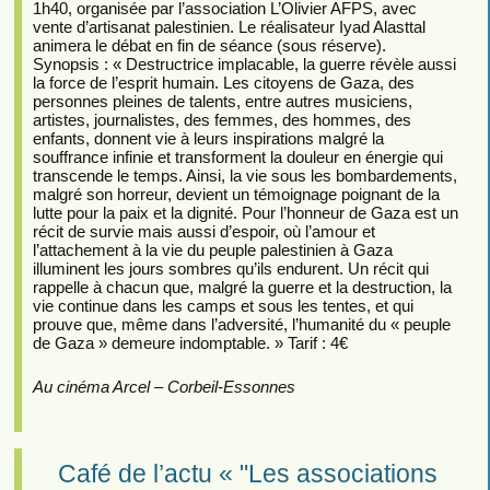
1h40, organisée par l’association L’Olivier AFPS, avec
vente d’artisanat palestinien. Le réalisateur Iyad Alasttal
animera le débat en fin de séance (sous réserve).
Synopsis : « Destructrice implacable, la guerre révèle aussi
la force de l’esprit humain. Les citoyens de Gaza, des
personnes pleines de talents, entre autres musiciens,
artistes, journalistes, des femmes, des hommes, des
enfants, donnent vie à leurs inspirations malgré la
souffrance infinie et transforment la douleur en énergie qui
transcende le temps. Ainsi, la vie sous les bombardements,
malgré son horreur, devient un témoignage poignant de la
lutte pour la paix et la dignité. Pour l’honneur de Gaza est un
récit de survie mais aussi d’espoir, où l’amour et
l’attachement à la vie du peuple palestinien à Gaza
illuminent les jours sombres qu’ils endurent. Un récit qui
rappelle à chacun que, malgré la guerre et la destruction, la
vie continue dans les camps et sous les tentes, et qui
prouve que, même dans l’adversité, l’humanité du « peuple
de Gaza » demeure indomptable. » Tarif : 4€
Au cinéma Arcel – Corbeil-Essonnes
Café de l’actu « "Les associations