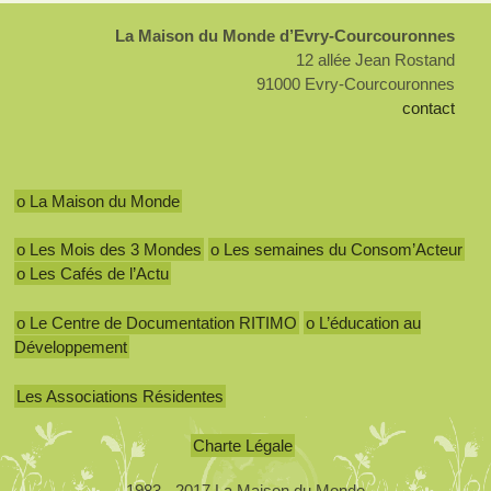
La Maison du Monde d’Evry-Courcouronnes
12 allée Jean Rostand
91000 Evry-Courcouronnes
contact
o La Maison du Monde
o Les Mois des 3 Mondes
o Les semaines du Consom’Acteur
o Les Cafés de l’Actu
o Le Centre de Documentation RITIMO
o L’éducation au
Développement
Les Associations Résidentes
Charte Légale
1983 - 2017 La Maison du Monde