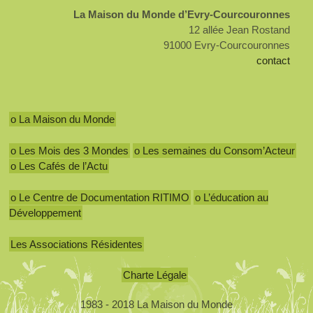
La Maison du Monde d’Evry-Courcouronnes
12 allée Jean Rostand
91000 Evry-Courcouronnes
contact
o La Maison du Monde
o Les Mois des 3 Mondes
o Les semaines du Consom’Acteur
o Les Cafés de l’Actu
o Le Centre de Documentation RITIMO
o L’éducation au
Développement
Les Associations Résidentes
Charte Légale
1983 - 2018 La Maison du Monde