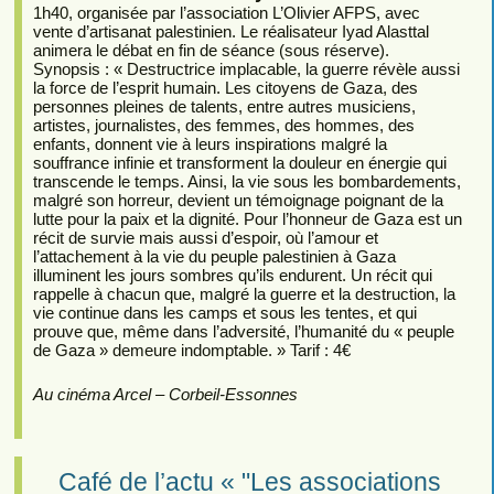
1h40, organisée par l’association L’Olivier AFPS, avec
vente d’artisanat palestinien. Le réalisateur Iyad Alasttal
animera le débat en fin de séance (sous réserve).
Synopsis : « Destructrice implacable, la guerre révèle aussi
la force de l’esprit humain. Les citoyens de Gaza, des
personnes pleines de talents, entre autres musiciens,
artistes, journalistes, des femmes, des hommes, des
enfants, donnent vie à leurs inspirations malgré la
souffrance infinie et transforment la douleur en énergie qui
transcende le temps. Ainsi, la vie sous les bombardements,
malgré son horreur, devient un témoignage poignant de la
lutte pour la paix et la dignité. Pour l’honneur de Gaza est un
récit de survie mais aussi d’espoir, où l’amour et
l’attachement à la vie du peuple palestinien à Gaza
illuminent les jours sombres qu’ils endurent. Un récit qui
rappelle à chacun que, malgré la guerre et la destruction, la
vie continue dans les camps et sous les tentes, et qui
prouve que, même dans l’adversité, l’humanité du « peuple
de Gaza » demeure indomptable. » Tarif : 4€
Au cinéma Arcel – Corbeil-Essonnes
Café de l’actu « "Les associations