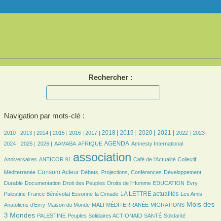
Rechercher :
Navigation par mots-clé :
17/4052
15/4052
303/4052
584/4052
704/4052
810/4052
1184/4052
1170/4052
992/4052
1066/4052
830/4052
807/4052
802/4052
2018 |
2019 |
2020 |
2021 |
2010 |
2013 |
2014 |
2015 |
2016 |
2017 |
2022 |
2023 |
760/4052
798/4052
150/4052
324/4052
884/4052
24/4052
47/4052
AGENDA
2024 |
2025 |
2026 |
AAMABA
AFRIQUE
Amnesty International
54/4052
4052/4052
583/4052
70/4052
association
Anniversaires
ANTICOR 91
Café de l’Actualité
Collectif
1057/4052
268/4052
281/4052
Consom’Acteur
Méditerranée
Débats, Projections, Conférences
Développement
134/4052
52/4052
283/4052
79/4052
21/4052
Durable
Documentation
Droit des Peuples
Droits de l’Homme
EDUCATION
Evry
155/4052
36/4052
1290/4052
72/4052
LA LETTRE actualités
Palestine
France Bénévolat Essonne
la Cimade
Les Amis
169/4052
50/4052
26/4052
227/4052
1734/4052
Mois des
Anatoliens d’Evry
Maison du Monde
MALI
MÉDITERRANÉE
MIGRATIONS
170/4052
194/4052
166/4052
453/4052
3 Mondes
PALESTINE
Peuples Solidaires ACTIONAID
SANTÉ
Solidarité