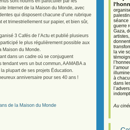
us sont nourris en particulier par les
l’honn
 site Internet de la Maison du Monde, avec
organisé
dentes qui disposent chacune d’une rubrique
palestin
séance (
 et trimestriellement sur papier, et bien sûr,
guerre r
Gaza, d
ganisé 3 Cafés de l’Actu et publié plusieurs
artiste
donnent 
 participé le plus régulièrement possible aux
transfor
la Maison du Monde.
la vie 
ouvant dans un cadre où se conjuguent
témoigna
l’honneu
tives tendant vers un but commun, AAMABA a
l’amour 
 la plupart de ses projets Éducation.
illumine
eureux anniversaire pour ses 40 ans !
à chacun
dans le
l’adver
indompta
0 ans de la Maison du Monde
Au ciné
Caf