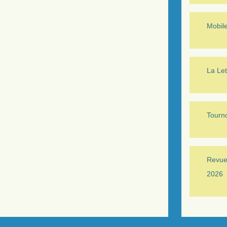
Mobil
La Let
Tourno
Revue 
2026