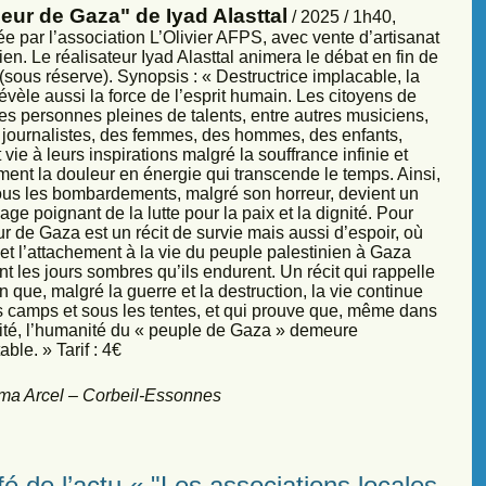
eur de Gaza" de Iyad Alasttal
/ 2025 / 1h40,
e par l’association L’Olivier AFPS, avec vente d’artisanat
ien. Le réalisateur Iyad Alasttal animera le débat en fin de
sous réserve). Synopsis : « Destructrice implacable, la
évèle aussi la force de l’esprit humain. Les citoyens de
es personnes pleines de talents, entre autres musiciens,
s, journalistes, des femmes, des hommes, des enfants,
vie à leurs inspirations malgré la souffrance infinie et
ment la douleur en énergie qui transcende le temps. Ainsi,
sous les bombardements, malgré son horreur, devient un
ge poignant de la lutte pour la paix et la dignité. Pour
r de Gaza est un récit de survie mais aussi d’espoir, où
et l’attachement à la vie du peuple palestinien à Gaza
nt les jours sombres qu’ils endurent. Un récit qui rappelle
 que, malgré la guerre et la destruction, la vie continue
s camps et sous les tentes, et qui prouve que, même dans
sité, l’humanité du « peuple de Gaza » demeure
ble. » Tarif : 4€
ma Arcel – Corbeil-Essonnes
é de l’actu « "Les associations locales