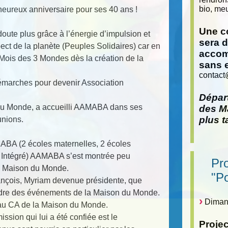
bio, meu
eureux anniversaire pour ses 40 ans !
Une co
ute plus grâce à l’énergie d’impulsion et
sera 
pect de la planète (Peuples Solidaires) car en
accom
Mois des 3 Mondes dès la création de la
sans 
contact
démarches pour devenir Association
Départ
 du Monde, a accueilli AAMABA dans ses
des Ma
plus t
unions.
MABA (2 écoles maternelles, 2 écoles
 Intégré) AAMABA s’est montrée peu
Pr
la Maison du Monde.
"P
ançois, Myriam devenue présidente, que
adre des événements de la Maison du Monde.
Dimanc
u CA de la Maison du Monde.
sion qui lui a été confiée est le
Proje