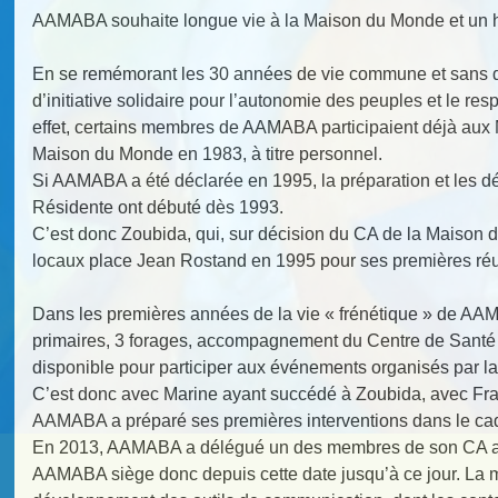
AAMABA souhaite longue vie à la Maison du Monde et un h
En se remémorant les 30 années de vie commune et sans do
d’initiative solidaire pour l’autonomie des peuples et le res
effet, certains membres de AAMABA participaient déjà aux 
Maison du Monde en 1983, à titre personnel.
Si AAMABA a été déclarée en 1995, la préparation et les 
Résidente ont débuté dès 1993.
C’est donc Zoubida, qui, sur décision du CA de la Maison
locaux place Jean Rostand en 1995 pour ses premières ré
Dans les premières années de la vie « frénétique » de AA
primaires, 3 forages, accompagnement du Centre de Santé
disponible pour participer aux événements organisés par 
C’est donc avec Marine ayant succédé à Zoubida, avec Fr
AAMABA a préparé ses premières interventions dans le c
En 2013, AAMABA a délégué un des membres de son CA a
AAMABA siège donc depuis cette date jusqu’à ce jour. La mis