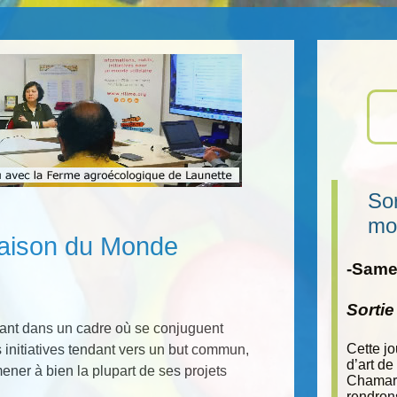
Sor
mo
Maison du Monde
-Samed
Sorti
ouvant dans un cadre où se conjuguent
Cette j
s initiatives tendant vers un but commun,
d’art de
ner à bien la plupart de ses projets
Chamara
rendron