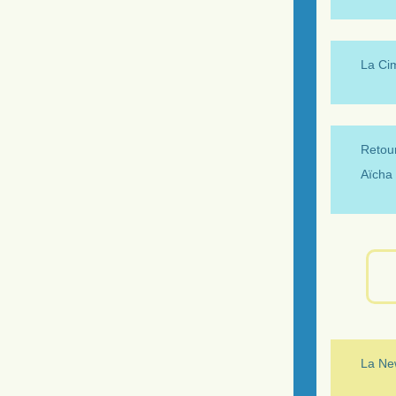
La Ci
Retour
Aïcha 
La New