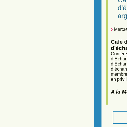
d’
arg
Mercre
Café d
d’éch
Confére
d’Echan
d’Echan
d’échan
membres
en privi
A la 