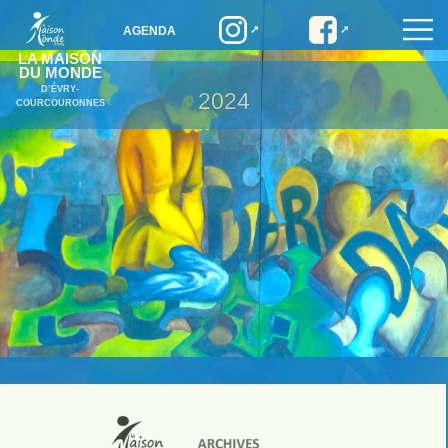
AGENDA
LA MAISON
DU MONDE
D’ÉVRY-
2024
COURCOURONNES