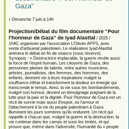
Gaza"
Dimanche 7 juin à 14h
Projection/Débat du film documentaire "Pour
l’honneur de Gaza" de Iyad Alasttal
/ 2025 /
1h40, organisée par l’association L’Olivier AFPS, avec
vente d’artisanat palestinien. Le réalisateur Iyad Alasttal
animera le débat en fin de séance (sous réserve).
Synopsis : « Destructrice implacable, la guerre révèle aussi
la force de l’esprit humain. Les citoyens de Gaza, des
personnes pleines de talents, entre autres musiciens,
artistes, journalistes, des femmes, des hommes, des
enfants, donnent vie à leurs inspirations malgré la
souffrance infinie et transforment la douleur en énergie qui
transcende le temps. Ainsi, la vie sous les bombardements,
malgré son horreur, devient un témoignage poignant de la
lutte pour la paix et la dignité. Pour l’honneur de Gaza est un
récit de survie mais aussi d’espoir, où l’amour et
l’attachement à la vie du peuple palestinien à Gaza
illuminent les jours sombres qu’ils endurent. Un récit qui
rappelle à chacun que, malgré la guerre et la destruction, la
vie continue dans les camps et sous les tentes, et qui
prouve que, même dans l’adversité, l’humanité du « peuple