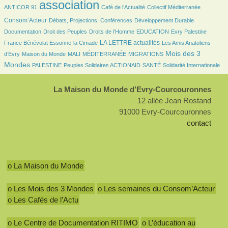
2780/2780
440/2780
60/2780
664/2780
association
ANTICOR 91
Café de l’Actualité
Collectif Méditerranée
168/2780
172/2780
78/2780
Consom’Acteur
Débats, Projections, Conférences
Développement Durable
34/2780
207/2780
35/2780
8/2780
80/2780
Documentation
Droit des Peuples
Droits de l’Homme
EDUCATION
Evry Palestine
25/2780
896/2780
33/2780
LA LETTRE actualités
France Bénévolat Essonne
la Cimade
Les Amis Anatoliens
97/2780
24/2780
8/2780
151/2780
1121/2780
Mois des 3
d’Evry
Maison du Monde
MALI
MÉDITERRANÉE
MIGRATIONS
112/2780
115/2780
109/2780
279/2780
Mondes
PALESTINE
Peuples Solidaires ACTIONAID
SANTÉ
Solidarité Internationale
La Maison du Monde d’Evry-Courcouronnes
12 allée Jean Rostand
91000 Evry-Courcouronnes
contact
o La Maison du Monde
o Les Mois des 3 Mondes
o Les semaines du Consom’Acteur
o Les Cafés de l’Actu
o Le Centre de Documentation RITIMO
o L’éducation au