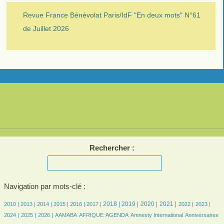
Revue France Bénévolat Paris/IdF "En deux mots" N°61
de Juillet 2026
Rechercher :
Navigation par mots-clé :
8/2780
8/2780
224/2780
421/2780
527/2780
568/2780
794/2780
798/2780
675/2780
780/2780
530/2780
558/2780
572/2780
2018 |
2019 |
2020 |
2021 |
2010 |
2013 |
2014 |
2015 |
2016 |
2017 |
2022 |
2023 |
517/2780
430/2780
85/2780
235/2780
546/2780
9/2780
33/2780
24/2780
2024 |
2025 |
2026 |
AAMABA
AFRIQUE
AGENDA
Amnesty International
Anniversaires